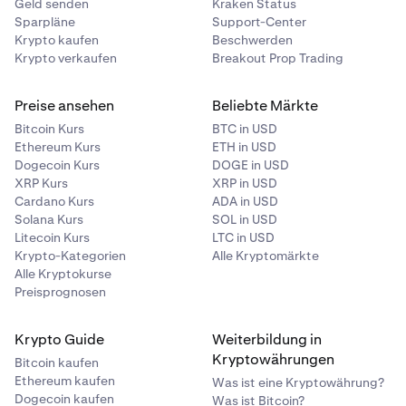
Geld senden
Kraken Status
Sparpläne
Support-Center
Krypto kaufen
Beschwerden
Krypto verkaufen
Breakout Prop Trading
Preise ansehen
Beliebte Märkte
Bitcoin Kurs
BTC in USD
Ethereum Kurs
ETH in USD
Dogecoin Kurs
DOGE in USD
XRP Kurs
XRP in USD
Cardano Kurs
ADA in USD
Solana Kurs
SOL in USD
Litecoin Kurs
LTC in USD
Krypto-Kategorien
Alle Kryptomärkte
Alle Kryptokurse
Preisprognosen
Krypto Guide
Weiterbildung in
Kryptowährungen
Bitcoin kaufen
Ethereum kaufen
Was ist eine Kryptowährung?
Dogecoin kaufen
Was ist Bitcoin?