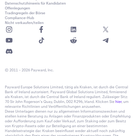
Datenschutzhinweis für Kandidaten
Offenlegungen
Tradingregeln der Börse
Compliance-Hub
Nicht verkaufen/teilen
© 2011 – 2026 Payward, Inc.
Payward Europe Solutions Limited, tätig als Kraken, ist durch die Central
Bank of Ireland autorisiert. Payward Global Solutions Limited, firmierend
als Kraken, ist durch die Central Bank of Ireland reguliert. Zulässiger Sitz:
70 Sir John Rogerson’s Quay, Dublin, D02 R296, Irland. Klicken Sie
hier
, um
relevante Richtlinien und Veröffentlichungen anzusehen.
Diese Unterlagen dienen nur zu allgemeinen Informationszwecken und
stellen keine Beratung zu Anlagen oder Finanzprodukten oder Empfehlung
oder Aufforderung zum Kauf oder Verkauf, zum Staking oder zum Besitz
von Krypto-Assets oder zur Beteiligung an einer bestimmten
Handelsstrategie dar. Kraken beeinflusst weder aktuell noch zukünftig
absichtlich den Preis einer der angebotenen Kryptowährungen. Die