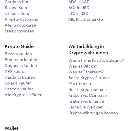
Cardano Kurs
ADA in USD
•
Yahoo
Solana Kurs
SOL in USD
•
Protonmail
•
Litecoin Kurs
Deaktivieren
Sie die Benachrichtigungsfelder, von
LTC in USD
Krypto-Kategorien
Alle Kryptomärkte
denen Sie sich abmelden möchten.
Alle Kryptokurse
Outlook.com:
Preisprognosen
Klicken Sie auf der Hauptseite nach dem Login auf
1
Krypto Guide
Weiterbildung in
das Zahnradsymbol in der oberen rechten Ecke und
Kryptowährungen
Bitcoin kaufen
wählen Sie dann
Alle Outlook-Einstellungen
•
Klicken Sie auf "Einstellungen aktualisieren", um die
Ethereum kaufen
Was ist eine Kryptowährung?
anzeigen
.
Änderungen zu speichern.
Dogecoin kaufen
Was ist Bitcoin?
XRP kaufen
Was ist Ethereum?
Wählen Sie im Menü
Einstellungen
die Option
E-Mail
2
Cardano kaufen
Hinweis: Wenn Sie die
Globale Einstellungssperre (GSL)
Beste Krypto-Futures-
und schließlich
Junk-E-Mail
.
Solana kaufen
Plattformen
für Ihr Konto aktiviert haben, müssen Sie diese
Litecoin kaufen
Fügen Sie als Nächstes
noreply@kraken.com
zur
3
Beste Kryptobörsen
entfernen
, bevor Sie Änderungen an Ihren
Alle Kryptoleitfäden
Liste der sicheren Absender und Domänen hinzu.
Kraken vs. Coinbase
Benachrichtigungseinstellungen vornehmen können.
Kraken vs. Binance
Diese Adresse verarbeitet die meisten unserer
Lerne die Welt der
automatisierten E-Mails, wie z. B.
Kraken Blog
Kryptowährungen kennen
Auszahlungsadressen und E-Mails zur
Blog-Benachrichtigungen sind NICHT standardmäßig
Kontosicherheit. Eine Liste aller unserer E-Mail-
aktiviert.
Adressen finden Sie oben in diesem Artikel.
Wallet