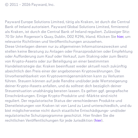
Um diese zu
abonnieren
, müssen Sie zu
Nachdem Sie sich bei Yahoo Mail angemeldet haben,
1
© 2011 – 2026 Payward, Inc.
status.kraken.com
gehen:
wählen Sie oben rechts
Einstellungen
und dann
Weitere Einstellungen
.
Payward Europe Solutions Limited, tätig als Kraken, ist durch die Central
Wählen Sie als Nächstes
Filter, Neue Filter
2
Bank of Ireland autorisiert. Payward Global Solutions Limited, firmierend
Um sich
abzumelden
(oder die Arten der
als Kraken, ist durch die Central Bank of Ireland reguliert. Zulässiger Sitz:
hinzufügen
und geben Sie einen Namen für den Filter
Statusbenachrichtigungen zu bearbeiten, die Sie
70 Sir John Rogerson’s Quay, Dublin, D02 R296, Irland. Klicken Sie
hier
, um
ein.
erhalten möchten), klicken Sie einfach auf den Link
relevante Richtlinien und Veröffentlichungen anzusehen.
Diese Unterlagen dienen nur zu allgemeinen Informationszwecken und
"Abonnement verwalten" am Ende jeder Status-E-Mail.
Wählen Sie
Von
und dann
enthält
aus dem
3
stellen keine Beratung zu Anlagen oder Finanzprodukten oder Empfehlung
Dropdown-Menü.
oder Aufforderung zum Kauf oder Verkauf, zum Staking oder zum Besitz
von Krypto-Assets oder zur Beteiligung an einer bestimmten
Handelsstrategie dar. Kraken beeinflusst weder aktuell noch zukünftig
Geben Sie
noreply@kraken.com
ein und wählen Sie
4
Alternativ:
absichtlich den Preis einer der angebotenen Kryptowährungen. Die
dann einen Ordner, in den unsere E-Mails verschoben
Unvorhersehbarkeit von Kryptovermögensmärkten kann zu Verlusten
werden sollen. Der Posteingang würde sicherstellen,
führen. Steuern können auf jede Rendite und/oder jede Wertsteigerung
deiner Krypto-Assets anfallen, und du solltest dich bezüglich deiner
dass sie im sichtbarsten E-Mail-Ordner zugestellt
•
Gehen Sie zurück zu
status.kraken.com
.
Steuersituation unabhängig beraten lassen. Es gelten ggf. geografische
werden.
Einschränkungen. Einige Krypto-Produkte und -Märkte sind nicht
•
Klicken Sie auf "Updates abonnieren"
reguliert. Der regulatorische Status der verschiedenen Produkte und
Dienstleistungen von Kraken ist von Land zu Land unterschiedlich, und du
•
Protonmail:
Geben Sie Ihre E-Mail-Adresse auf die gleiche Weise
bist möglicherweise nicht durch staatliche Entschädigungs- und/oder
ein, wie Sie sie bei der Anmeldung verwendet haben.
regulatorische Schutzprogramme geschützt. Hier finden Sie die
rechtlichen Veröffentlichungen für jede Jurisdiktion (
hier
).
•
Klicken Sie auf "Per E-Mail abonnieren".
Nach der Anmeldung wählen Sie oben rechts
1
•
EINSTELLUNGEN
.
Sie sehen dann Optionen zum Abonnieren und