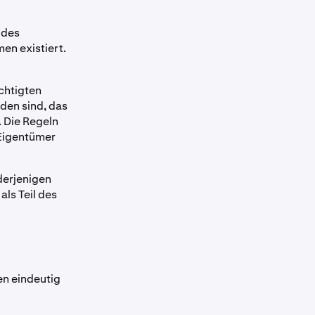
 des
en existiert.
chtigten
den sind, das
. Die Regeln
 Eigentümer
derjenigen
ls Teil des
en eindeutig