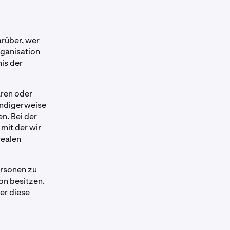
arüber, wer
rganisation
is der
ären oder
wendigerweise
n. Bei der
mit der wir
realen
ersonen zu
son besitzen.
wer diese