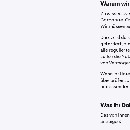
Warum wir 
Zu wissen, we
Corporate-Onb
Wir müssen au
Dies wird dur
gefordert, di
alle reguliert
sollen die Nu
von Vermögen
Wenn Ihr Unte
überprüfen, d
umfassendere
Was Ihr D
Das von Ihnen
anzeigen: