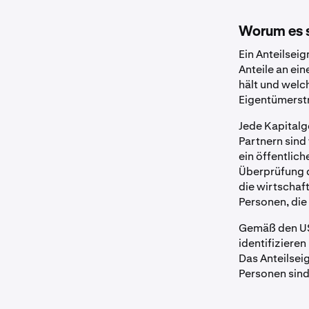
Worum es s
Ein Anteilseig
Anteile an ei
hält und welc
Eigentümerstr
Jede Kapitalg
Partnern sind 
ein öffentlic
Überprüfung d
die wirtschaft
Personen, die 
Gemäß den US-
identifizieren
Das Anteilseig
Personen sind