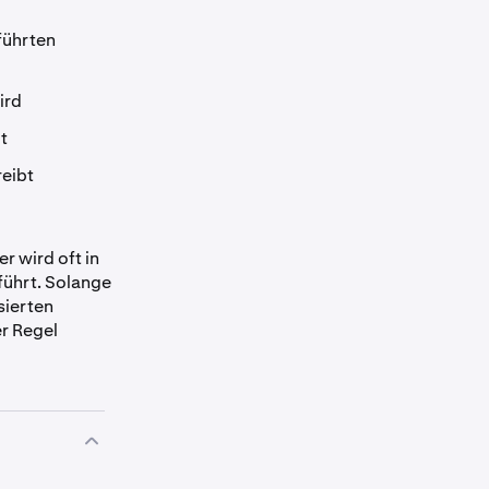
führten
ird
t
reibt
r wird oft in
führt. Solange
sierten
er Regel