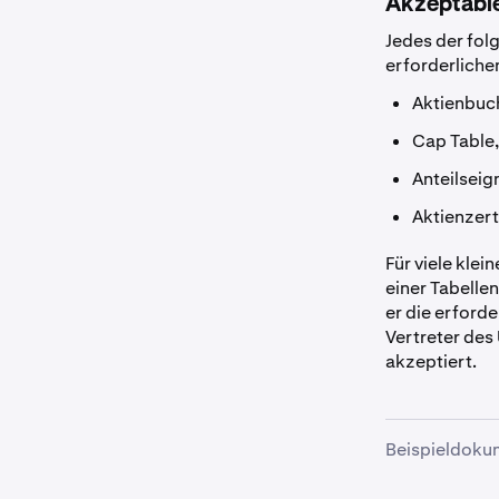
Akzeptabl
Jedes der fol
erforderliche
Aktienbuch
Cap Table,
Anteilseig
Aktienzert
Für viele klei
einer Tabelle
er die erford
Vertreter des 
akzeptiert.
Beispieldoku