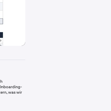
ch
 Onboarding-
ern, was wir