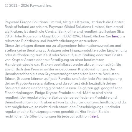
© 2011 – 2026 Payward, Inc.
Payward Europe Solutions Limited, tätig als Kraken, ist durch die Central
Bank of Ireland autorisiert. Payward Global Solutions Limited, firmierend
als Kraken, ist durch die Central Bank of Ireland reguliert. Zulässiger Sitz:
70 Sir John Rogerson’s Quay, Dublin, D02 R296, Irland. Klicken Sie
hier
, um
relevante Richtlinien und Veröffentlichungen anzusehen.
Diese Unterlagen dienen nur zu allgemeinen Informationszwecken und
stellen keine Beratung zu Anlagen oder Finanzprodukten oder Empfehlung
oder Aufforderung zum Kauf oder Verkauf, zum Staking oder zum Besitz
von Krypto-Assets oder zur Beteiligung an einer bestimmten
Handelsstrategie dar. Kraken beeinflusst weder aktuell noch zukünftig
absichtlich den Preis einer der angebotenen Kryptowährungen. Die
Unvorhersehbarkeit von Kryptovermögensmärkten kann zu Verlusten
führen. Steuern können auf jede Rendite und/oder jede Wertsteigerung
deiner Krypto-Assets anfallen, und du solltest dich bezüglich deiner
Steuersituation unabhängig beraten lassen. Es gelten ggf. geografische
Einschränkungen. Einige Krypto-Produkte und -Märkte sind nicht
reguliert. Der regulatorische Status der verschiedenen Produkte und
Dienstleistungen von Kraken ist von Land zu Land unterschiedlich, und du
bist möglicherweise nicht durch staatliche Entschädigungs- und/oder
regulatorische Schutzprogramme geschützt. Hier finden Sie die
rechtlichen Veröffentlichungen für jede Jurisdiktion (
hier
).