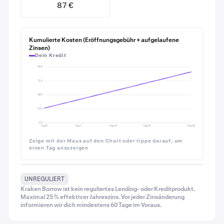
und täglichen Zinssatz vor dem Fortfahren noch
87 €
einmal zu prüfen
Kumulierte Kosten (Eröffnungsgebühr + aufgelaufene
Zinsen)
Dein Kredit
95 €
71 €
48 €
24 €
0 €
Tag 0
Tag 7
Tag 14
Tag 21
Tag 30
Zeige mit der Maus auf den Chart oder tippe darauf, um
einen Tag anzuzeigen
UNREGULIERT
Kraken Borrow ist kein reguliertes Lending- oder Kreditprodukt.
Maximal 25 % effektiver Jahreszins. Vor jeder Zinsänderung
informieren wir dich mindestens 60 Tage im Voraus.