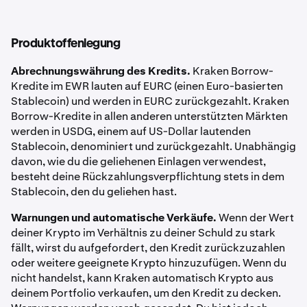
Produktoffenlegung
Tippe auf
Gebühren
, um die Gebühren-
9
Abrechnungswährung des Kredits.
Kraken Borrow-
Aufschlüsselung zu sehen – einschließlich
Kredite im EWR lauten auf EURC (einen Euro-basierten
entfallender Handelsgebühren durch die Kraken+
Stablecoin) und werden in EURC zurückgezahlt. Kraken
Mitgliedschaft
Borrow-Kredite in allen anderen unterstützten Märkten
werden in USDG, einem auf US-Dollar lautenden
Stablecoin, denominiert und zurückgezahlt. Unabhängig
davon, wie du die geliehenen Einlagen verwendest,
besteht deine Rückzahlungsverpflichtung stets in dem
Stablecoin, den du geliehen hast.
Warnungen und automatische Verkäufe.
Wenn der Wert
deiner Krypto im Verhältnis zu deiner Schuld zu stark
fällt, wirst du aufgefordert, den Kredit zurückzuzahlen
oder weitere geeignete Krypto hinzuzufügen. Wenn du
nicht handelst, kann Kraken automatisch Krypto aus
deinem Portfolio verkaufen, um den Kredit zu decken.