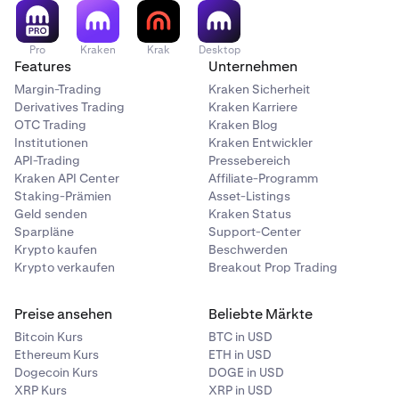
Pro
Kraken
Krak
Desktop
Features
Unternehmen
Margin-Trading
Kraken Sicherheit
Derivatives Trading
Kraken Karriere
OTC Trading
Kraken Blog
Institutionen
Kraken Entwickler
API-Trading
Pressebereich
Kraken API Center
Affiliate-Programm
Staking-Prämien
Asset-Listings
Geld senden
Kraken Status
Sparpläne
Support-Center
Krypto kaufen
Beschwerden
Krypto verkaufen
Breakout Prop Trading
Preise ansehen
Beliebte Märkte
Bitcoin Kurs
BTC in USD
Ethereum Kurs
ETH in USD
Dogecoin Kurs
DOGE in USD
XRP Kurs
XRP in USD