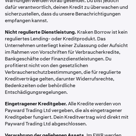
Warnungen werden vorab gesendet. Du bist jedoch
dafür verantwortlich, deinen Kredit zu überwachen und
sicherzustellen, dass du unsere Benachrichtigungen
empfangen kannst.
Nicht regulierte Dienstleistung.
Kraken Borrow ist kein
reguliertes Lending- oder Kreditprodukt. Das
Unternehmen unterliegt keiner Zulassung oder Aufsicht
im Rahmen von Vorschriften für Verbraucherkredite,
Bankgeschäfte oder Finanzdienstleistungen. Du
So läuft das Leihen in der App ab:
profitierst nicht von den gesetzlichen
Verbraucherschutzbestimmungen, die für regulierte
Kreditverträge gelten, darunter Widerrufsrechte,
Lege auf dem Bildschirm
„Wie viel möchtest du
1
Bedenkzeiten oder behördliche
leihen?“
den Betrag über die Schnellauswahl-
Entschädigungsregelungen.
Buttons oder den
Schieberegler
fest. Dein
Limit
wird
darüber angezeigt
Eingetragener Kreditgeber.
Alle Kredite werden von
Payward Trading Ltd vergeben, die als eingetragener
Kreditgeber fungiert. Dein Kreditvertrag wird direkt mit
Payward Trading Ltd abgeschlossen.
Verwahrung der geliehenen Assets.
Im EWR werden