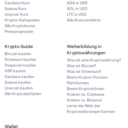
Cardano Kurs
ADA in USD
Solana Kurs
SOL in USD
Litecoin Kurs
LTC in USD
Du kannst den genauen Betrag auch über die
3
Krypto-Kategorien
Alle Kryptomärkte
Zifferntastatur eingeben und dann auf
Fertig
tippen
Alle Kryptokurse
Preisprognosen
Krypto Guide
Weiterbildung in
Kryptowährungen
Bitcoin kaufen
Ethereum kaufen
Was ist eine Kryptowährung?
Dogecoin kaufen
Was ist Bitcoin?
XRP kaufen
Was ist Ethereum?
Cardano kaufen
Beste Krypto-Futures-
Solana kaufen
Plattformen
Litecoin kaufen
Beste Kryptobörsen
Alle Kryptoleitfäden
Kraken vs. Coinbase
Kraken vs. Binance
Lerne die Welt der
Kryptowährungen kennen
Wallet