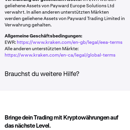
geliehene Assets von Payward Europe Solutions Ltd
verwahrt. In allen anderen unterstützten Märkten
werden geliehene Assets von Payward Trading Limited in
Verwahrung gehalten.
Allgemeine Geschäftsbedingungen:
EWR:
https://www.kraken.com/en-gb/legal/eea-terms
Alle anderen unterstützten Märkte:
https://www.kraken.com/en-ca/legal/global-terms
Brauchst du weitere Hilfe?
Wenn du den Betrag erhöhst, füllt sich der
2
Bringe dein Trading mit Kryptowährungen auf
Schieberegler und die Gesamtgebühren
das nächste Level.
aktualisieren sich in Echtzeit