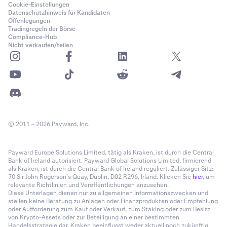
Cookie-Einstellungen
Datenschutzhinweis für Kandidaten
Offenlegungen
Tradingregeln der Börse
Compliance-Hub
Nicht verkaufen/teilen
© 2011 – 2026 Payward, Inc.
Payward Europe Solutions Limited, tätig als Kraken, ist durch die Central
Bank of Ireland autorisiert. Payward Global Solutions Limited, firmierend
als Kraken, ist durch die Central Bank of Ireland reguliert. Zulässiger Sitz:
70 Sir John Rogerson’s Quay, Dublin, D02 R296, Irland. Klicken Sie
hier
, um
relevante Richtlinien und Veröffentlichungen anzusehen.
Diese Unterlagen dienen nur zu allgemeinen Informationszwecken und
stellen keine Beratung zu Anlagen oder Finanzprodukten oder Empfehlung
oder Aufforderung zum Kauf oder Verkauf, zum Staking oder zum Besitz
von Krypto-Assets oder zur Beteiligung an einer bestimmten
Handelsstrategie dar. Kraken beeinflusst weder aktuell noch zukünftig