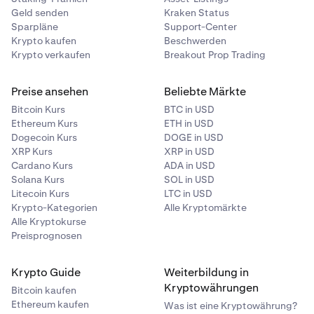
SONDERSCHÄDEN ODER ENTGANGENE GEWINNE
Geld senden
Kraken Status
GELTEND ZU MACHEN; UND (3) IHRE RECHTSBEHELFE
Sparpläne
Support-Center
Krypto kaufen
Beschwerden
SIND AUSSCHLIESSLICH AUF EINEN ANSPRUCH AUF
Krypto verkaufen
Breakout Prop Trading
SCHADENSERSATZ IN GELD BESCHRÄNKT.
Streitbeilegung und anwendbares Recht richten sich
Preise ansehen
Beliebte Märkte
nach den für Sie geltenden Kraken-
Bitcoin Kurs
BTC in USD
Nutzungsbedingungen, die sich nach Ihrem
Ethereum Kurs
ETH in USD
Dogecoin Kurs
DOGE in USD
Wohnsitzstaat bestimmen: EWR-Ansässige:
XRP Kurs
XRP in USD
https://www.kraken.com/legal/eea-terms
Cardano Kurs
ADA in USD
(einschließlich Abschnitt 15). Alle sonstigen
Solana Kurs
SOL in USD
berechtigten Ansässigen:
Litecoin Kurs
LTC in USD
https://www.kraken.com/legal/global-terms
.
Krypto-Kategorien
Alle Kryptomärkte
Alle Kryptokurse
Preisprognosen
Durch Ihre Teilnahme stimmen Sie diesen
Bestimmungen zu, soweit sie auf Ihre Beziehung zu
Kraken anwendbar sind. Falls Sie nicht sicher sind,
Krypto Guide
Weiterbildung in
welche Nutzungsbedingungen für Sie gelten,
Kryptowährungen
Bitcoin kaufen
besuchen Sie bitte
https://www.kraken.com/legal
.
Ethereum kaufen
Was ist eine Kryptowährung?