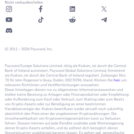
Nicht verkaufen/teilen
© 2011 – 2026 Payward, Inc.
Payward Europe Solutions Limited, tätig als Kraken, ist durch die Central
Bank of Ireland autorisiert. Payward Global Solutions Limited, firmierend
als Kraken, ist durch die Central Bank of Ireland reguliert. Zulässiger Sitz:
70 Sir John Rogerson’s Quay, Dublin, D02 R296, Irland. Klicken Sie
hier
, um
relevante Richtlinien und Veröffentlichungen anzusehen.
Diese Unterlagen dienen nur zu allgemeinen Informationszwecken und
stellen keine Beratung zu Anlagen oder Finanzprodukten oder Empfehlung
oder Aufforderung zum Kauf oder Verkauf, zum Staking oder zum Besitz
von Krypto-Assets oder zur Beteiligung an einer bestimmten
Handelsstrategie dar. Kraken beeinflusst weder aktuell noch zukünftig
absichtlich den Preis einer der angebotenen Kryptowährungen. Die
Unvorhersehbarkeit von Kryptovermögensmärkten kann zu Verlusten
führen. Steuern können auf jede Rendite und/oder jede Wertsteigerung
deiner Krypto-Assets anfallen, und du solltest dich bezüglich deiner
Steuersituation unabhängig beraten lassen. Es gelten ggf. geografische