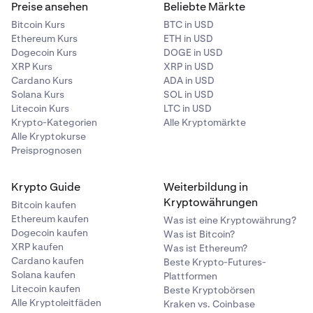
Guthaben in Ihrer BTC Wallet schützen Ihre ETH-
Positionen, Margin für Short-Positionen)
Preise ansehen
Beliebte Märkte
Portfoliowert = verfügbare Margin + gesamter nicht
Positionen nicht.
realisierter Gewinn/Verlust in USD
Bitcoin Kurs
BTC in USD
Ethereum Kurs
ETH in USD
Nur die größere Seite (Long oder Short) zählt zu Ihrer
Dogecoin Kurs
DOGE in USD
Margin-Anforderung. Dies gilt sowohl für die Initial-
XRP Kurs
XRP in USD
Margin als auch für die Maintenance-Margin.
Cardano Kurs
ADA in USD
Solana Kurs
SOL in USD
Warum das wichtig ist:
Margin-Netting ermöglicht es,
Litecoin Kurs
LTC in USD
Spread-Strategien effizient zu handeln. Wenn Sie
Krypto-Kategorien
Alle Kryptomärkte
beispielsweise glauben, dass ein Fixed-Kontrakt im
Alle Kryptokurse
Verhältnis zum Perpetual überteuert ist, können Sie den
Preisprognosen
Fixed shorten und den Perpetual long gehen. Margin-
Netting stellt sicher, dass Ihnen nicht die volle Margin für
Krypto Guide
Weiterbildung in
beide Seiten unabhängig voneinander berechnet wird.
Kryptowährungen
Bitcoin kaufen
Ethereum kaufen
Was ist eine Kryptowährung?
Wichtig:
Dogecoin kaufen
Was ist Bitcoin?
Margin-Netting funktioniert nur innerhalb desselben
XRP kaufen
Was ist Ethereum?
Wallets. Es gibt kein Netting über verschiedene Assets
Cardano kaufen
Beste Krypto-Futures-
hinweg; ein BTC-Long und ein ETH-Short befinden sich
Solana kaufen
Plattformen
in separaten Wallets und werden unabhängig
Litecoin kaufen
Beste Kryptobörsen
voneinander marginiert.
Alle Kryptoleitfäden
Kraken vs. Coinbase