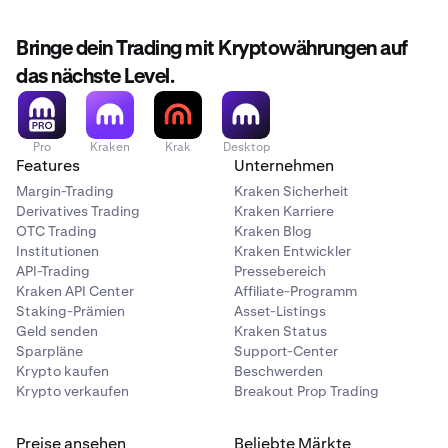
Bringe dein Trading mit Kryptowährungen auf
das nächste Level.
Pro
Kraken
Krak
Desktop
Features
Unternehmen
Margin-Trading
Kraken Sicherheit
Derivatives Trading
Kraken Karriere
OTC Trading
Kraken Blog
Institutionen
Kraken Entwickler
API-Trading
Pressebereich
Kraken API Center
Affiliate-Programm
Staking-Prämien
Asset-Listings
Geld senden
Kraken Status
Sparpläne
Support-Center
Krypto kaufen
Beschwerden
Krypto verkaufen
Breakout Prop Trading
Preise ansehen
Beliebte Märkte