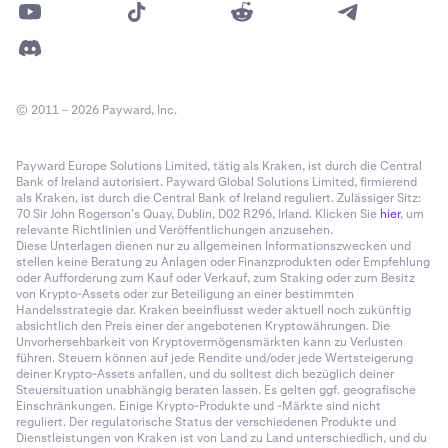
© 2011 – 2026 Payward, Inc.
Payward Europe Solutions Limited, tätig als Kraken, ist durch die Central
Bank of Ireland autorisiert. Payward Global Solutions Limited, firmierend
als Kraken, ist durch die Central Bank of Ireland reguliert. Zulässiger Sitz:
70 Sir John Rogerson’s Quay, Dublin, D02 R296, Irland. Klicken Sie
hier
, um
relevante Richtlinien und Veröffentlichungen anzusehen.
Diese Unterlagen dienen nur zu allgemeinen Informationszwecken und
stellen keine Beratung zu Anlagen oder Finanzprodukten oder Empfehlung
oder Aufforderung zum Kauf oder Verkauf, zum Staking oder zum Besitz
von Krypto-Assets oder zur Beteiligung an einer bestimmten
Handelsstrategie dar. Kraken beeinflusst weder aktuell noch zukünftig
absichtlich den Preis einer der angebotenen Kryptowährungen. Die
Unvorhersehbarkeit von Kryptovermögensmärkten kann zu Verlusten
führen. Steuern können auf jede Rendite und/oder jede Wertsteigerung
deiner Krypto-Assets anfallen, und du solltest dich bezüglich deiner
Steuersituation unabhängig beraten lassen. Es gelten ggf. geografische
Einschränkungen. Einige Krypto-Produkte und -Märkte sind nicht
reguliert. Der regulatorische Status der verschiedenen Produkte und
Dienstleistungen von Kraken ist von Land zu Land unterschiedlich, und du