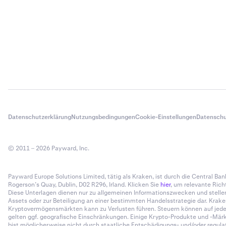
Datenschutzerklärung
Nutzungsbedingungen
Cookie-Einstellungen
Datenschu
© 2011 – 2026 Payward, Inc.
Payward Europe Solutions Limited, tätig als Kraken, ist durch die Central Bank 
Rogerson’s Quay, Dublin, D02 R296, Irland. Klicken Sie
hier
, um relevante Rich
Diese Unterlagen dienen nur zu allgemeinen Informationszwecken und stelle
Assets oder zur Beteiligung an einer bestimmten Handelsstrategie dar. Krak
Kryptovermögensmärkten kann zu Verlusten führen. Steuern können auf jede R
gelten ggf. geografische Einschränkungen. Einige Krypto-Produkte und -Märkt
bist möglicherweise nicht durch staatliche Entschädigungs- und/oder regulato