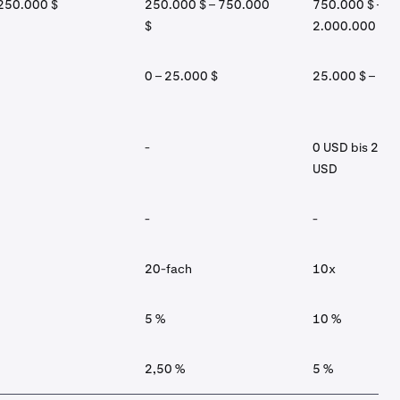
 250.000 $
250.000 $ – 750.000
750.000 $ –
$
2.000.000 $
0 – 25.000 $
25.000 $ – 25
-
0 USD bis 250
USD
-
-
20-fach
10x
5 %
10 %
2,50 %
5 %