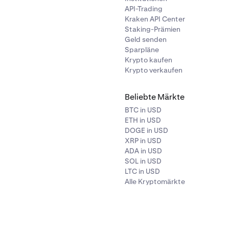
API-Trading
Kraken API Center
Staking-Prämien
Geld senden
Sparpläne
Krypto kaufen
Krypto verkaufen
Beliebte Märkte
BTC in USD
ETH in USD
DOGE in USD
XRP in USD
ADA in USD
SOL in USD
LTC in USD
Alle Kryptomärkte