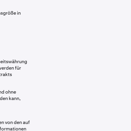
nsgröße in
rheitswährung
werden für
trakts
und ohne
rden kann,
en von den auf
nformationen