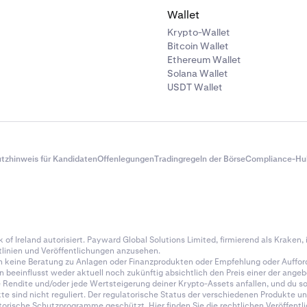
Wallet
Krypto-Wallet
Bitcoin Wallet
Ethereum Wallet
Solana Wallet
USDT Wallet
tzhinweis für Kandidaten
Offenlegungen
Tradingregeln der Börse
Compliance-Hu
of Ireland autorisiert. Payward Global Solutions Limited, firmierend als Kraken, is
tlinien und Veröffentlichungen anzusehen.
n keine Beratung zu Anlagen oder Finanzprodukten oder Empfehlung oder Auffor
en beeinflusst weder aktuell noch zukünftig absichtlich den Preis einer der an
endite und/oder jede Wertsteigerung deiner Krypto-Assets anfallen, und du soll
e sind nicht reguliert. Der regulatorische Status der verschiedenen Produkte un
rische Schutzprogramme geschützt. Hier finden Sie die rechtlichen Veröffentlic