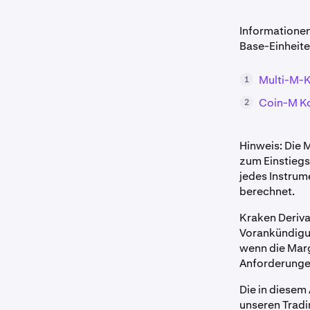
Informationen
Base-Einheiten
Multi-M-K
1
Coin-M Ko
2
Hinweis: Die 
zum Einstieg
jedes Instrum
berechnet.
Kraken Deriva
Vorankündigun
wenn die Margi
Anforderungen
Die in diesem
unseren Trad