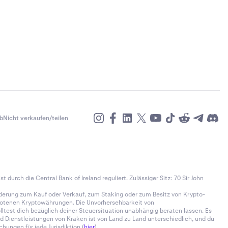
b
Nicht verkaufen/teilen
t durch die Central Bank of Ireland reguliert. Zulässiger Sitz: 70 Sir John
derung zum Kauf oder Verkauf, zum Staking oder zum Besitz von Krypto-
gebotenen Kryptowährungen. Die Unvorhersehbarkeit von
test dich bezüglich deiner Steuersituation unabhängig beraten lassen. Es
d Dienstleistungen von Kraken ist von Land zu Land unterschiedlich, und du
hungen für jede Jurisdiktion (
hier
).