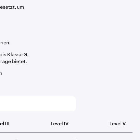
esetzt, um
rien.
bis Klasse G,
rage bietet.
h
l III
Level IV
Level V