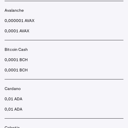
siehst eine Zusammenfassung deiner Überweisung.
Avalanche
•
Nach dem Absenden ist das Geld nach wenigen
Sekunden auf deinem Spot-Konto.
0,000001 AVAX
0,0001 AVAX
Bitcoin Cash
0,0001 BCH
0,0001 BCH
Cardano
0,01 ADA
0,01 ADA
Celestia