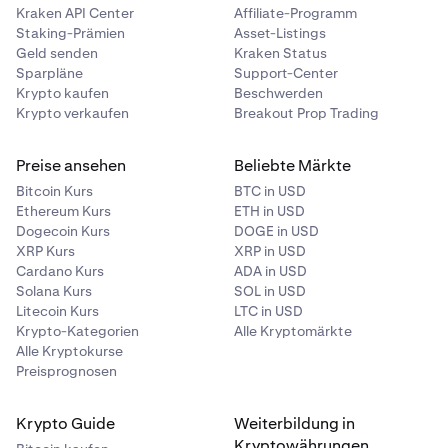
Kraken API Center
Affiliate-Programm
Staking-Prämien
Asset-Listings
Geld senden
Kraken Status
Sparpläne
Support-Center
Krypto kaufen
Beschwerden
Krypto verkaufen
Breakout Prop Trading
Preise ansehen
Beliebte Märkte
Bitcoin Kurs
BTC in USD
Ethereum Kurs
ETH in USD
Dogecoin Kurs
DOGE in USD
XRP Kurs
XRP in USD
Cardano Kurs
ADA in USD
Solana Kurs
SOL in USD
Litecoin Kurs
LTC in USD
Krypto-Kategorien
Alle Kryptomärkte
Alle Kryptokurse
Preisprognosen
Krypto Guide
Weiterbildung in
Kryptowährungen