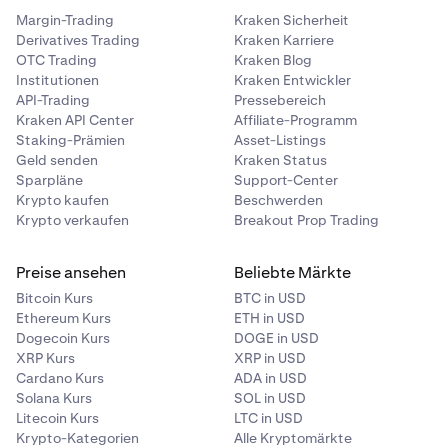
Margin-Trading
Kraken Sicherheit
Derivatives Trading
Kraken Karriere
OTC Trading
Kraken Blog
Institutionen
Kraken Entwickler
API-Trading
Pressebereich
Kraken API Center
Affiliate-Programm
Staking-Prämien
Asset-Listings
Geld senden
Kraken Status
Sparpläne
Support-Center
Krypto kaufen
Beschwerden
Krypto verkaufen
Breakout Prop Trading
Preise ansehen
Beliebte Märkte
Bitcoin Kurs
BTC in USD
Ethereum Kurs
ETH in USD
Dogecoin Kurs
DOGE in USD
XRP Kurs
XRP in USD
Cardano Kurs
ADA in USD
Solana Kurs
SOL in USD
Litecoin Kurs
LTC in USD
Krypto-Kategorien
Alle Kryptomärkte