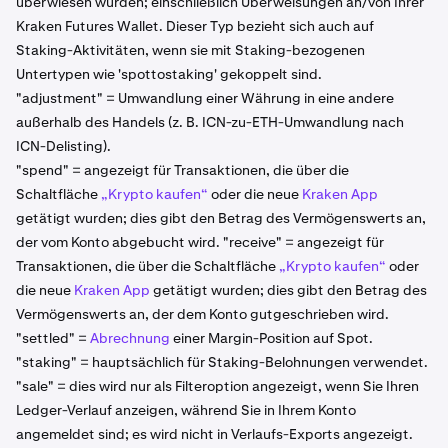
überwiesen wurden; einschließlich Überweisungen an/von Ihrer
Kraken Futures Wallet. Dieser Typ bezieht sich auch auf
Staking-Aktivitäten, wenn sie mit Staking-bezogenen
Untertypen wie 'spottostaking' gekoppelt sind.
"adjustment" = Umwandlung einer Währung in eine andere
außerhalb des Handels (z. B. ICN-zu-ETH-Umwandlung nach
ICN-Delisting).
"spend" = angezeigt für Transaktionen, die über die
Schaltfläche
„Krypto kaufen“
oder die neue
Kraken App
getätigt wurden; dies gibt den Betrag des Vermögenswerts an,
der vom Konto abgebucht wird. "receive" = angezeigt für
Transaktionen, die über die Schaltfläche
„Krypto kaufen“
oder
die neue
Kraken App
getätigt wurden; dies gibt den Betrag des
Vermögenswerts an, der dem Konto gutgeschrieben wird.
"settled" =
Abrechnung
einer Margin-Position auf Spot.
"staking" = hauptsächlich für Staking-Belohnungen verwendet.
"sale" = dies wird nur als Filteroption angezeigt, wenn Sie Ihren
Ledger-Verlauf anzeigen, während Sie in Ihrem Konto
angemeldet sind; es wird nicht in Verlaufs-Exports angezeigt.