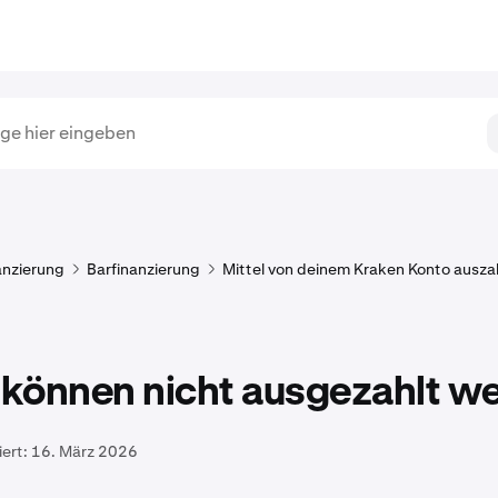
anzierung
Barfinanzierung
Mittel von deinem Kraken Konto ausza
 können nicht ausgezahlt w
iert:
16. März 2026