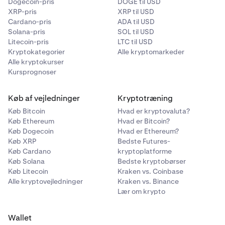
Dogecoin-pris
DOGE til USD
XRP-pris
XRP til USD
Cardano-pris
ADA til USD
Solana-pris
SOL til USD
Litecoin-pris
LTC til USD
Kryptokategorier
Alle kryptomarkeder
Alle kryptokurser
Kursprognoser
Køb af vejledninger
Kryptotræning
Køb Bitcoin
Hvad er kryptovaluta?
Køb Ethereum
Hvad er Bitcoin?
Køb Dogecoin
Hvad er Ethereum?
Køb XRP
Bedste Futures-
Køb Cardano
kryptoplatforme
Køb Solana
Bedste kryptobørser
Køb Litecoin
Kraken vs. Coinbase
Alle kryptovejledninger
Kraken vs. Binance
Lær om krypto
Wallet