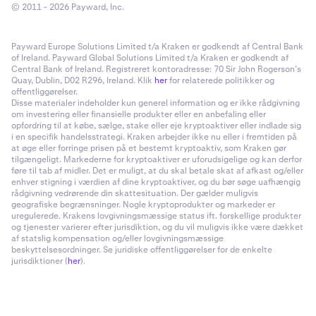
© 2011 - 2026 Payward, Inc.
Payward Europe Solutions Limited t/a Kraken er godkendt af Central Bank
of Ireland. Payward Global Solutions Limited t/a Kraken er godkendt af
Central Bank of Ireland. Registreret kontoradresse: 70 Sir John Rogerson’s
Quay, Dublin, D02 R296, Ireland. Klik
her
for relaterede politikker og
offentliggørelser.
Disse materialer indeholder kun generel information og er ikke rådgivning
om investering eller finansielle produkter eller en anbefaling eller
opfordring til at købe, sælge, stake eller eje kryptoaktiver eller indlade sig
i en specifik handelsstrategi. Kraken arbejder ikke nu eller i fremtiden på
at øge eller forringe prisen på et bestemt kryptoaktiv, som Kraken gør
tilgængeligt. Markederne for kryptoaktiver er uforudsigelige og kan derfor
føre til tab af midler. Det er muligt, at du skal betale skat af afkast og/eller
enhver stigning i værdien af dine kryptoaktiver, og du bør søge uafhængig
rådgivning vedrørende din skattesituation. Der gælder muligvis
geografiske begrænsninger. Nogle kryptoprodukter og markeder er
uregulerede. Krakens lovgivningsmæssige status ift. forskellige produkter
og tjenester varierer efter jurisdiktion, og du vil muligvis ikke være dækket
af statslig kompensation og/eller lovgivningsmæssige
beskyttelsesordninger. Se juridiske offentliggørelser for de enkelte
jurisdiktioner (
her
).