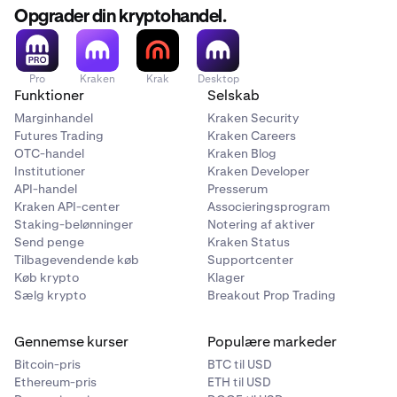
Opgrader din kryptohandel.
Pro
Kraken
Krak
Desktop
Funktioner
Selskab
Marginhandel
Kraken Security
Futures Trading
Kraken Careers
OTC-handel
Kraken Blog
Institutioner
Kraken Developer
API-handel
Presserum
Kraken API-center
Associeringsprogram
Staking-belønninger
Notering af aktiver
Send penge
Kraken Status
Tilbagevendende køb
Supportcenter
Køb krypto
Klager
Sælg krypto
Breakout Prop Trading
Gennemse kurser
Populære markeder
Bitcoin-pris
BTC til USD
Ethereum-pris
ETH til USD