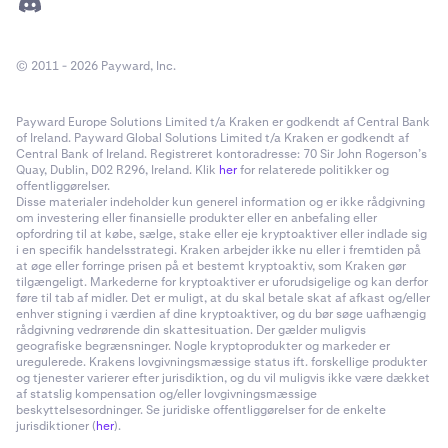
© 2011 - 2026 Payward, Inc.
Payward Europe Solutions Limited t/a Kraken er godkendt af Central Bank
of Ireland. Payward Global Solutions Limited t/a Kraken er godkendt af
Central Bank of Ireland. Registreret kontoradresse: 70 Sir John Rogerson’s
Quay, Dublin, D02 R296, Ireland. Klik
her
for relaterede politikker og
offentliggørelser.
Disse materialer indeholder kun generel information og er ikke rådgivning
om investering eller finansielle produkter eller en anbefaling eller
opfordring til at købe, sælge, stake eller eje kryptoaktiver eller indlade sig
i en specifik handelsstrategi. Kraken arbejder ikke nu eller i fremtiden på
at øge eller forringe prisen på et bestemt kryptoaktiv, som Kraken gør
tilgængeligt. Markederne for kryptoaktiver er uforudsigelige og kan derfor
føre til tab af midler. Det er muligt, at du skal betale skat af afkast og/eller
enhver stigning i værdien af dine kryptoaktiver, og du bør søge uafhængig
rådgivning vedrørende din skattesituation. Der gælder muligvis
geografiske begrænsninger. Nogle kryptoprodukter og markeder er
uregulerede. Krakens lovgivningsmæssige status ift. forskellige produkter
og tjenester varierer efter jurisdiktion, og du vil muligvis ikke være dækket
af statslig kompensation og/eller lovgivningsmæssige
beskyttelsesordninger. Se juridiske offentliggørelser for de enkelte
jurisdiktioner (
her
).