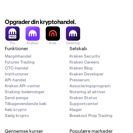
Opgrader din kryptohandel.
Pro
Kraken
Krak
Desktop
Funktioner
Selskab
Marginhandel
Kraken Security
Futures Trading
Kraken Careers
OTC-handel
Kraken Blog
Institutioner
Kraken Developer
API-handel
Presserum
Kraken API-center
Associeringsprogram
Staking-belønninger
Notering af aktiver
Send penge
Kraken Status
Tilbagevendende køb
Supportcenter
Køb krypto
Klager
Sælg krypto
Breakout Prop Trading
Gennemse kurser
Populære markeder