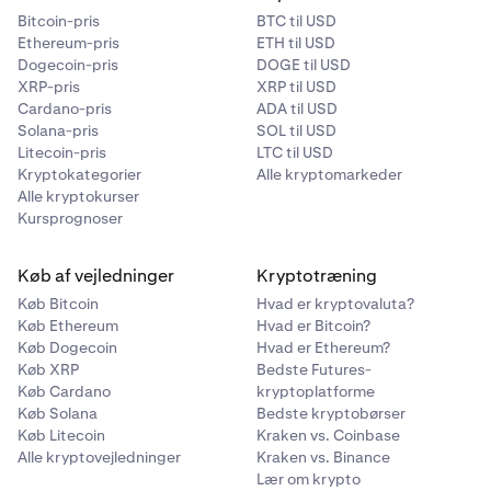
Bitcoin-pris
BTC til USD
Ethereum-pris
ETH til USD
Dogecoin-pris
DOGE til USD
XRP-pris
XRP til USD
Cardano-pris
ADA til USD
Solana-pris
SOL til USD
Litecoin-pris
LTC til USD
Kryptokategorier
Alle kryptomarkeder
Alle kryptokurser
Kursprognoser
Køb af vejledninger
Kryptotræning
Køb Bitcoin
Hvad er kryptovaluta?
Køb Ethereum
Hvad er Bitcoin?
Køb Dogecoin
Hvad er Ethereum?
Køb XRP
Bedste Futures-
Køb Cardano
kryptoplatforme
Køb Solana
Bedste kryptobørser
Køb Litecoin
Kraken vs. Coinbase
Alle kryptovejledninger
Kraken vs. Binance
Lær om krypto