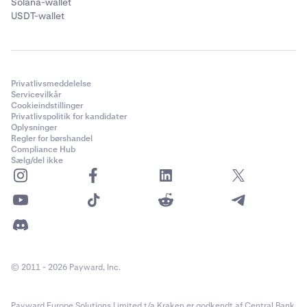
Solana-wallet
USDT-wallet
Privatlivsmeddelelse
Servicevilkår
Cookieindstillinger
Privatlivspolitik for kandidater
Oplysninger
Regler for børshandel
Compliance Hub
Sælg/del ikke
© 2011 - 2026 Payward, Inc.
Payward Europe Solutions Limited t/a Kraken er godkendt af Central Bank