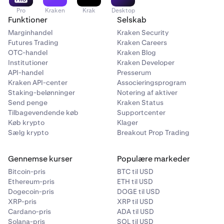
Pro
Kraken
Krak
Desktop
Funktioner
Selskab
Marginhandel
Kraken Security
Futures Trading
Kraken Careers
OTC-handel
Kraken Blog
Institutioner
Kraken Developer
API-handel
Presserum
Kraken API-center
Associeringsprogram
Staking-belønninger
Notering af aktiver
Send penge
Kraken Status
Tilbagevendende køb
Supportcenter
Køb krypto
Klager
Sælg krypto
Breakout Prop Trading
Gennemse kurser
Populære markeder
Bitcoin-pris
BTC til USD
Ethereum-pris
ETH til USD
Dogecoin-pris
DOGE til USD
XRP-pris
XRP til USD
Cardano-pris
ADA til USD
Solana-pris
SOL til USD