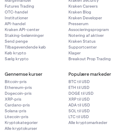
Marginhandel
Kraken Security
Futures Trading
Kraken Careers
OTC-handel
Kraken Blog
Institutioner
Kraken Developer
API-handel
Presserum
Kraken API-center
Associeringsprogram
Staking-belønninger
Notering af aktiver
Send penge
Kraken Status
Tilbagevendende køb
Supportcenter
Køb krypto
Klager
Sælg krypto
Breakout Prop Trading
Gennemse kurser
Populære markeder
Bitcoin-pris
BTC til USD
Ethereum-pris
ETH til USD
Dogecoin-pris
DOGE til USD
XRP-pris
XRP til USD
Cardano-pris
ADA til USD
Solana-pris
SOL til USD
Litecoin-pris
LTC til USD
Kryptokategorier
Alle kryptomarkeder
Alle kryptokurser