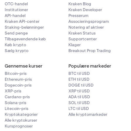
OTC-handel
Kraken Blog
Institutioner
Kraken Developer
API-handel
Presserum
Kraken API-center
Associeringsprogram
Staking-belønninger
Notering af aktiver
Send penge
Kraken Status
Tilbagevendende køb
Supportcenter
Køb krypto
Klager
Sælg krypto
Breakout Prop Trading
Gennemse kurser
Populære markeder
Bitcoin-pris
BTC til USD
Ethereum-pris
ETH til USD
Dogecoin-pris
DOGE til USD
XRP-pris
XRP til USD
Cardano-pris
ADA til USD
Solana-pris
SOL til USD
Litecoin-pris
LTC til USD
Kryptokategorier
Alle kryptomarkeder
Alle kryptokurser
Kursprognoser