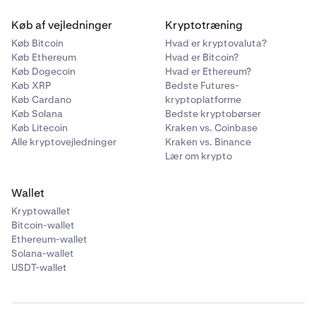
Køb af vejledninger
Kryptotræning
Køb Bitcoin
Hvad er kryptovaluta?
Køb Ethereum
Hvad er Bitcoin?
Køb Dogecoin
Hvad er Ethereum?
Køb XRP
Bedste Futures-
Køb Cardano
kryptoplatforme
Køb Solana
Bedste kryptobørser
Køb Litecoin
Kraken vs. Coinbase
Alle kryptovejledninger
Kraken vs. Binance
Lær om krypto
Wallet
Kryptowallet
Bitcoin-wallet
Ethereum-wallet
Solana-wallet
USDT-wallet