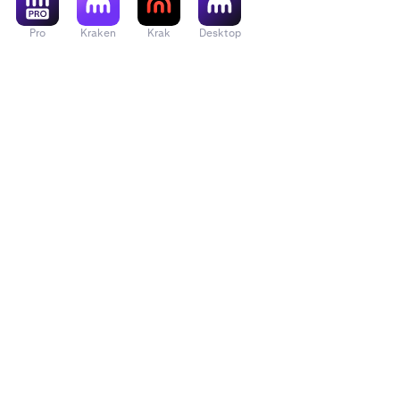
Pro
Kraken
Krak
Desktop