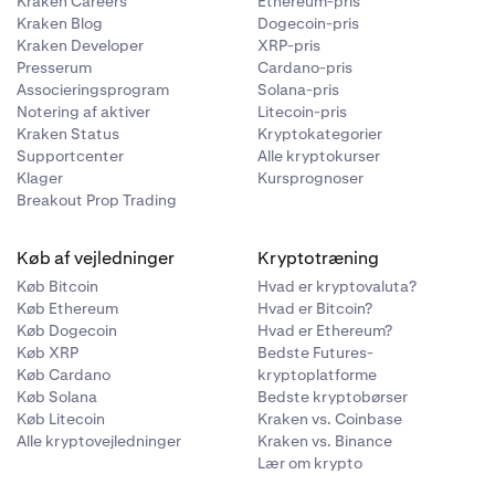
Kraken Careers
Ethereum-pris
Kraken Blog
Dogecoin-pris
Kraken Developer
XRP-pris
Presserum
Cardano-pris
Associeringsprogram
Solana-pris
Notering af aktiver
Litecoin-pris
Kraken Status
Kryptokategorier
Supportcenter
Alle kryptokurser
Klager
Kursprognoser
Breakout Prop Trading
Køb af vejledninger
Kryptotræning
Køb Bitcoin
Hvad er kryptovaluta?
Køb Ethereum
Hvad er Bitcoin?
Køb Dogecoin
Hvad er Ethereum?
Køb XRP
Bedste Futures-
Køb Cardano
kryptoplatforme
Køb Solana
Bedste kryptobørser
Køb Litecoin
Kraken vs. Coinbase
Alle kryptovejledninger
Kraken vs. Binance
Lær om krypto