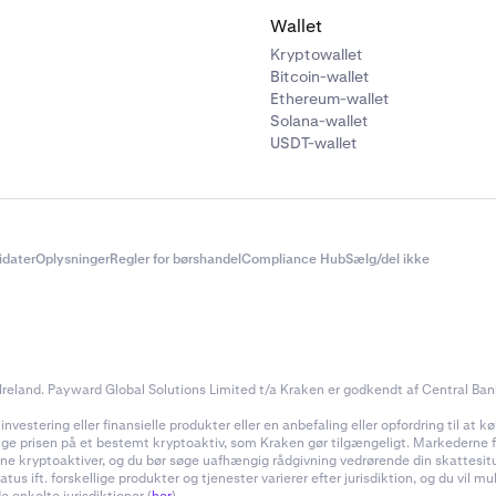
Wallet
Kryptowallet
Bitcoin-wallet
Ethereum-wallet
Solana-wallet
USDT-wallet
didater
Oplysninger
Regler for børshandel
Compliance Hub
Sælg/del ikke
reland. Payward Global Solutions Limited t/a Kraken er godkendt af Central Bank 
estering eller finansielle produkter eller en anbefaling eller opfordring til at køb
inge prisen på et bestemt kryptoaktiv, som Kraken gør tilgængeligt. Markederne for
f dine kryptoaktiver, og du bør søge uafhængig rådgivning vedrørende din skattes
 ift. forskellige produkter og tjenester varierer efter jurisdiktion, og du vil m