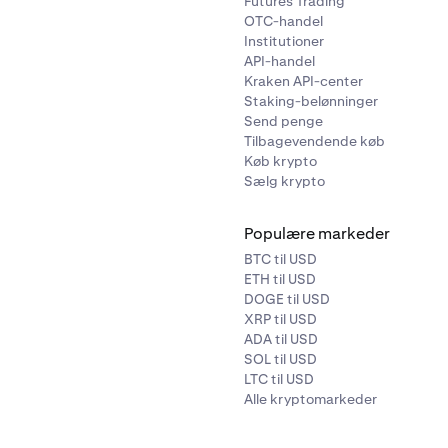
Futures Trading
OTC-handel
Institutioner
API-handel
Kraken API-center
Staking-belønninger
Send penge
Tilbagevendende køb
Køb krypto
Sælg krypto
Populære markeder
BTC til USD
ETH til USD
DOGE til USD
XRP til USD
ADA til USD
SOL til USD
LTC til USD
Alle kryptomarkeder