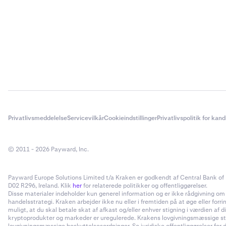
Privatlivsmeddelelse
Servicevilkår
Cookieindstillinger
Privatlivspolitik for kan
© 2011 - 2026 Payward, Inc.
Payward Europe Solutions Limited t/a Kraken er godkendt af Central Bank of I
D02 R296, Ireland. Klik
her
for relaterede politikker og offentliggørelser.
Disse materialer indeholder kun generel information og er ikke rådgivning om inv
handelsstrategi. Kraken arbejder ikke nu eller i fremtiden på at øge eller forr
muligt, at du skal betale skat af afkast og/eller enhver stigning i værdien a
kryptoprodukter og markeder er uregulerede. Krakens lovgivningsmæssige status