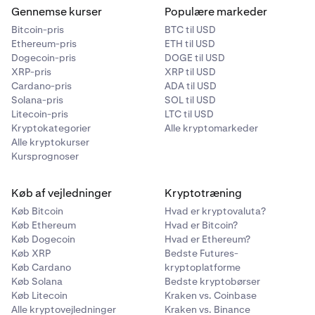
Gennemse kurser
Populære markeder
Bitcoin-pris
BTC til USD
Ethereum-pris
ETH til USD
Dogecoin-pris
DOGE til USD
XRP-pris
XRP til USD
Cardano-pris
ADA til USD
Solana-pris
SOL til USD
Litecoin-pris
LTC til USD
Kryptokategorier
Alle kryptomarkeder
Alle kryptokurser
Kursprognoser
Køb af vejledninger
Kryptotræning
Køb Bitcoin
Hvad er kryptovaluta?
Køb Ethereum
Hvad er Bitcoin?
Køb Dogecoin
Hvad er Ethereum?
Køb XRP
Bedste Futures-
Køb Cardano
kryptoplatforme
Køb Solana
Bedste kryptobørser
Køb Litecoin
Kraken vs. Coinbase
Alle kryptovejledninger
Kraken vs. Binance