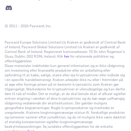
© 2011 - 2026 Payward, Inc.
Payward Europe Solutions Limited t/a Kraken er godkendt af Central Bank
of Ireland. Payward Global Solutions Limited t/a Kraken er godkendt af
Central Bank of Ireland. Registreret kontoradresse: 70 Sir John Rogerson’s
Quay, Dublin, D02 R296, Ireland. Klik
her
for relaterede politikker og
offentliggørelser.
Disse materialer indeholder kun generel information og er ikke rådgivning
om investering eller finansielle produkter eller en anbefaling eller
opfordring til at købe, sælge, stake eller eje kryptoaktiver eller indlade sig
i en specifik handelsstrategi. Kraken arbejder ikke nu eller i fremtiden på
at øge eller forringe prisen på et bestemt kryptoaktiv, som Kraken gør
tilgængeligt. Markederne for kryptoaktiver er uforudsigelige og kan derfor
føre til tab af midler. Det er muligt, at du skal betale skat af afkast og/eller
enhver stigning i værdien af dine kryptoaktiver, og du bør søge uafhængig
rådgivning vedrørende din skattesituation. Der gælder muligvis
geografiske begrænsninger. Nogle kryptoprodukter og markeder er
uregulerede. Krakens lovgivningsmæssige status ift. forskellige produkter
og tjenester varierer efter jurisdiktion, og du vil muligvis ikke være dækket
af statslig kompensation og/eller lovgivningsmæssige
beskyttelsesordninger. Se juridiske offentliggørelser for de enkelte