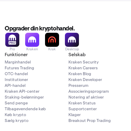
Opgrader din kryptohandel.
Pro
Kraken
Krak
Desktop
Funktioner
Selskab
Marginhandel
Kraken Security
Futures Trading
Kraken Careers
OTC-handel
Kraken Blog
Institutioner
Kraken Developer
API-handel
Presserum
Kraken API-center
Associeringsprogram
Staking-belønninger
Notering af aktiver
Send penge
Kraken Status
Tilbagevendende køb
Supportcenter
Køb krypto
Klager
Sælg krypto
Breakout Prop Trading