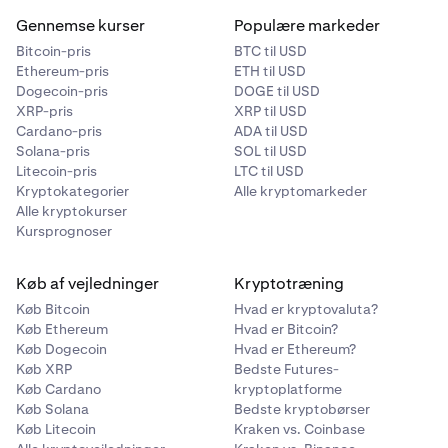
Gennemse kurser
Populære markeder
Bitcoin-pris
BTC til USD
Ethereum-pris
ETH til USD
Dogecoin-pris
DOGE til USD
XRP-pris
XRP til USD
Cardano-pris
ADA til USD
Solana-pris
SOL til USD
Litecoin-pris
LTC til USD
Kryptokategorier
Alle kryptomarkeder
Alle kryptokurser
Kursprognoser
Køb af vejledninger
Kryptotræning
Køb Bitcoin
Hvad er kryptovaluta?
Køb Ethereum
Hvad er Bitcoin?
Køb Dogecoin
Hvad er Ethereum?
Køb XRP
Bedste Futures-
Køb Cardano
kryptoplatforme
Køb Solana
Bedste kryptobørser
Køb Litecoin
Kraken vs. Coinbase