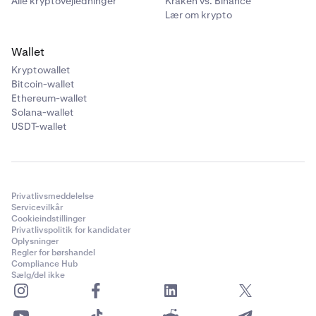
Alle kryptovejledninger
Kraken vs. Binance
Lær om krypto
Wallet
Kryptowallet
Bitcoin-wallet
Ethereum-wallet
Solana-wallet
USDT-wallet
Privatlivsmeddelelse
Servicevilkår
Cookieindstillinger
Privatlivspolitik for kandidater
Oplysninger
Regler for børshandel
Compliance Hub
Sælg/del ikke