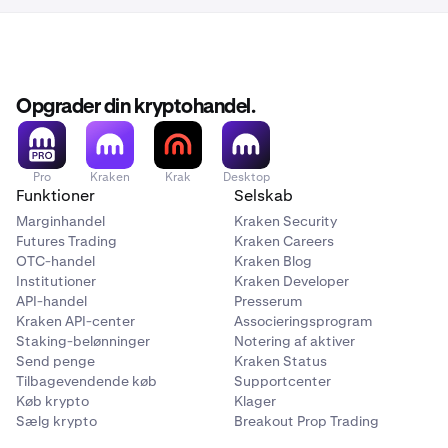
Opgrader din kryptohandel.
Pro
Kraken
Krak
Desktop
Funktioner
Selskab
Marginhandel
Kraken Security
Futures Trading
Kraken Careers
OTC-handel
Kraken Blog
Institutioner
Kraken Developer
API-handel
Presserum
Kraken API-center
Associeringsprogram
Staking-belønninger
Notering af aktiver
Send penge
Kraken Status
Tilbagevendende køb
Supportcenter
Køb krypto
Klager
Sælg krypto
Breakout Prop Trading