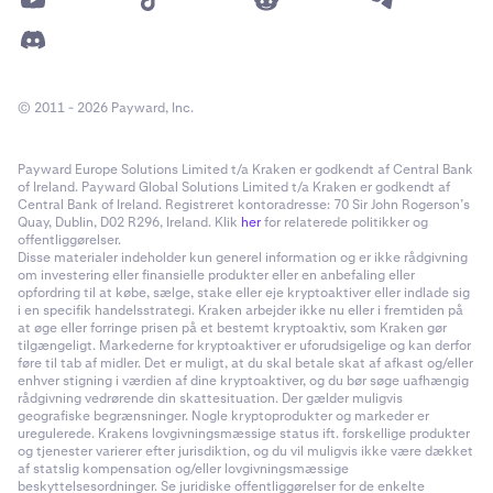
© 2011 - 2026 Payward, Inc.
Payward Europe Solutions Limited t/a Kraken er godkendt af Central Bank
of Ireland. Payward Global Solutions Limited t/a Kraken er godkendt af
Central Bank of Ireland. Registreret kontoradresse: 70 Sir John Rogerson’s
Quay, Dublin, D02 R296, Ireland. Klik
her
for relaterede politikker og
offentliggørelser.
Disse materialer indeholder kun generel information og er ikke rådgivning
om investering eller finansielle produkter eller en anbefaling eller
opfordring til at købe, sælge, stake eller eje kryptoaktiver eller indlade sig
i en specifik handelsstrategi. Kraken arbejder ikke nu eller i fremtiden på
at øge eller forringe prisen på et bestemt kryptoaktiv, som Kraken gør
tilgængeligt. Markederne for kryptoaktiver er uforudsigelige og kan derfor
føre til tab af midler. Det er muligt, at du skal betale skat af afkast og/eller
enhver stigning i værdien af dine kryptoaktiver, og du bør søge uafhængig
rådgivning vedrørende din skattesituation. Der gælder muligvis
geografiske begrænsninger. Nogle kryptoprodukter og markeder er
uregulerede. Krakens lovgivningsmæssige status ift. forskellige produkter
og tjenester varierer efter jurisdiktion, og du vil muligvis ikke være dækket
af statslig kompensation og/eller lovgivningsmæssige
beskyttelsesordninger. Se juridiske offentliggørelser for de enkelte