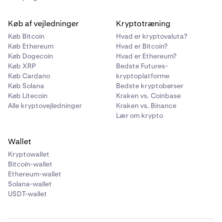
Køb af vejledninger
Kryptotræning
Køb Bitcoin
Hvad er kryptovaluta?
Køb Ethereum
Hvad er Bitcoin?
Køb Dogecoin
Hvad er Ethereum?
Køb XRP
Bedste Futures-
Køb Cardano
kryptoplatforme
Køb Solana
Bedste kryptobørser
Køb Litecoin
Kraken vs. Coinbase
Alle kryptovejledninger
Kraken vs. Binance
Lær om krypto
Wallet
Kryptowallet
Bitcoin-wallet
Ethereum-wallet
Solana-wallet
USDT-wallet