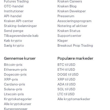
Futures Trading
Kraken Careers
OTC-handel
Kraken Blog
Institutioner
Kraken Developer
API-handel
Presserum
Kraken API-center
Associeringsprogram
Staking-belønninger
Notering af aktiver
Send penge
Kraken Status
Tilbagevendende køb
Supportcenter
Køb krypto
Klager
Sælg krypto
Breakout Prop Trading
Gennemse kurser
Populære markeder
Bitcoin-pris
BTC til USD
Ethereum-pris
ETH til USD
Dogecoin-pris
DOGE til USD
XRP-pris
XRP til USD
Cardano-pris
ADA til USD
Solana-pris
SOL til USD
Litecoin-pris
LTC til USD
Kryptokategorier
Alle kryptomarkeder
Alle kryptokurser
Kursprognoser