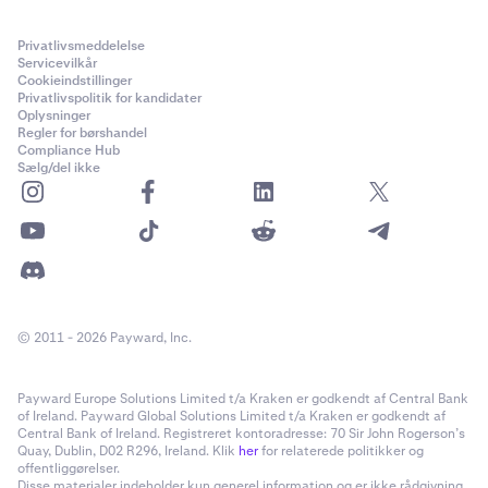
Privatlivsmeddelelse
Servicevilkår
Cookieindstillinger
Privatlivspolitik for kandidater
Oplysninger
Regler for børshandel
Compliance Hub
Sælg/del ikke
© 2011 - 2026 Payward, Inc.
Payward Europe Solutions Limited t/a Kraken er godkendt af Central Bank
of Ireland. Payward Global Solutions Limited t/a Kraken er godkendt af
Central Bank of Ireland. Registreret kontoradresse: 70 Sir John Rogerson’s
Quay, Dublin, D02 R296, Ireland. Klik
her
for relaterede politikker og
offentliggørelser.
Disse materialer indeholder kun generel information og er ikke rådgivning