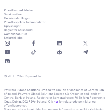
Privatlivsmeddelelse
Servicevilkår
Cookieindstillinger
Privatlivspolitik for kandidater
Oplysninger
Regler for børshandel
Compliance Hub
Sælg/del ikke
© 2011 - 2026 Payward, Inc.
Payward Europe Solutions Limited t/a Kraken er godkendt af Central Bank
of Ireland. Payward Global Solutions Limited t/a Kraken er godkendt af
Central Bank of Ireland. Registreret kontoradresse: 70 Sir John Rogerson’s
Quay, Dublin, D02 R296, Ireland. Klik
her
for relaterede politikker og
offentliggørelser.
Disse materialer indeholder kun generel information og er ikke rådgivning