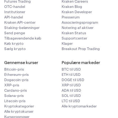
Futures Trading
Kraken Careers
OTC-handel
Kraken Blog
Institutioner
Kraken Developer
API-handel
Presserum
Kraken API-center
Associeringsprogram
Staking-belønninger
Notering af aktiver
Send penge
Kraken Status
Tilbagevendende køb
Supportcenter
Køb krypto
Klager
Sælg krypto
Breakout Prop Trading
Gennemse kurser
Populære markeder
Bitcoin-pris
BTC til USD
Ethereum-pris
ETH til USD
Dogecoin-pris
DOGE til USD
XRP-pris
XRP til USD
Cardano-pris
ADA til USD
Solana-pris
SOL til USD
Litecoin-pris
LTC til USD
Kryptokategorier
Alle kryptomarkeder
Alle kryptokurser
Kursprognoser