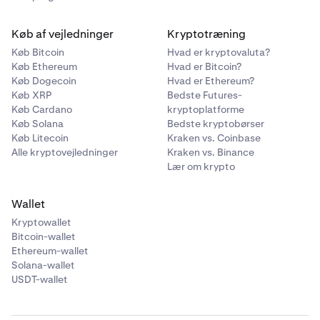
Køb af vejledninger
Kryptotræning
Køb Bitcoin
Hvad er kryptovaluta?
Køb Ethereum
Hvad er Bitcoin?
Køb Dogecoin
Hvad er Ethereum?
Køb XRP
Bedste Futures-
Køb Cardano
kryptoplatforme
Køb Solana
Bedste kryptobørser
Køb Litecoin
Kraken vs. Coinbase
Alle kryptovejledninger
Kraken vs. Binance
Lær om krypto
Wallet
Kryptowallet
Bitcoin-wallet
Ethereum-wallet
Solana-wallet
USDT-wallet