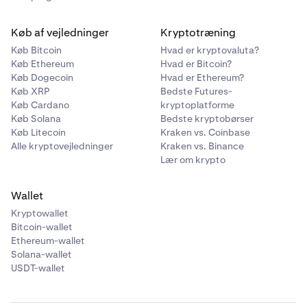
Køb af vejledninger
Kryptotræning
Køb Bitcoin
Hvad er kryptovaluta?
Køb Ethereum
Hvad er Bitcoin?
Køb Dogecoin
Hvad er Ethereum?
Køb XRP
Bedste Futures-
Køb Cardano
kryptoplatforme
Køb Solana
Bedste kryptobørser
Køb Litecoin
Kraken vs. Coinbase
Alle kryptovejledninger
Kraken vs. Binance
Lær om krypto
Wallet
Kryptowallet
Bitcoin-wallet
Ethereum-wallet
Solana-wallet
USDT-wallet