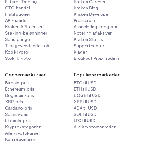
Futures Trading
Kraken Careers
OTC-handel
Kraken Blog
Institutioner
Kraken Developer
API-handel
Presserum
Kraken API-center
Associeringsprogram
Staking-belønninger
Notering af aktiver
Send penge
Kraken Status
Tilbagevendende køb
Supportcenter
Køb krypto
Klager
Sælg krypto
Breakout Prop Trading
Gennemse kurser
Populære markeder
Bitcoin-pris
BTC til USD
Ethereum-pris
ETH til USD
Dogecoin-pris
DOGE til USD
XRP-pris
XRP til USD
Cardano-pris
ADA til USD
Solana-pris
SOL til USD
Litecoin-pris
LTC til USD
Kryptokategorier
Alle kryptomarkeder
Alle kryptokurser
Kursprognoser