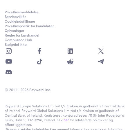
Privatlivsmeddelelse
Servicevilkår
Cookieindstillinger
Privatlivspolitik for kandidater
Oplysninger
Regler for børshandel
Compliance Hub
Sælg/del ikke
© 2011 - 2026 Payward, Inc.
Payward Europe Solutions Limited t/a Kraken er godkendt af Central Bank
of Ireland. Payward Global Solutions Limited t/a Kraken er godkendt af
Central Bank of Ireland. Registreret kontoradresse: 70 Sir John Rogerson’s
Quay, Dublin, D02 R296, Ireland. Klik
her
for relaterede politikker og
offentliggørelser.
Disse materialer indeholder kun generel information og er ikke rådgivning