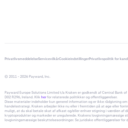
Privatlivsmeddelelse
Servicevilkår
Cookieindstillinger
Privatlivspolitik for kan
© 2011 - 2026 Payward, Inc.
Payward Europe Solutions Limited t/a Kraken er godkendt af Central Bank of I
D02 R296, Ireland. Klik
her
for relaterede politikker og offentliggørelser.
Disse materialer indeholder kun generel information og er ikke rådgivning om inv
handelsstrategi. Kraken arbejder ikke nu eller i fremtiden på at øge eller forr
muligt, at du skal betale skat af afkast og/eller enhver stigning i værdien a
kryptoprodukter og markeder er uregulerede. Krakens lovgivningsmæssige status
lovgivningsmæssige beskyttelsesordninger. Se juridiske offentliggørelser for d