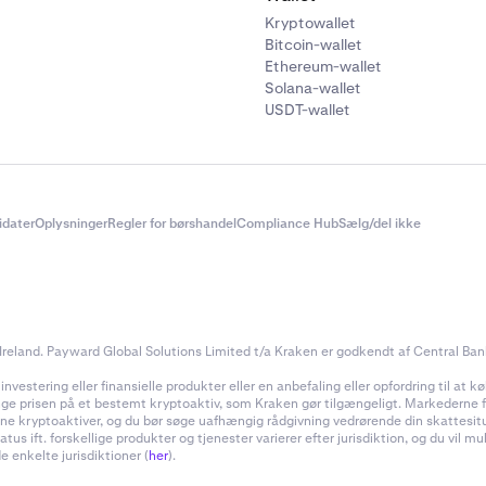
Kryptowallet
Bitcoin-wallet
Ethereum-wallet
Solana-wallet
USDT-wallet
didater
Oplysninger
Regler for børshandel
Compliance Hub
Sælg/del ikke
reland. Payward Global Solutions Limited t/a Kraken er godkendt af Central Bank 
estering eller finansielle produkter eller en anbefaling eller opfordring til at køb
inge prisen på et bestemt kryptoaktiv, som Kraken gør tilgængeligt. Markederne for
f dine kryptoaktiver, og du bør søge uafhængig rådgivning vedrørende din skattes
 ift. forskellige produkter og tjenester varierer efter jurisdiktion, og du vil m
e enkelte jurisdiktioner (
her
).