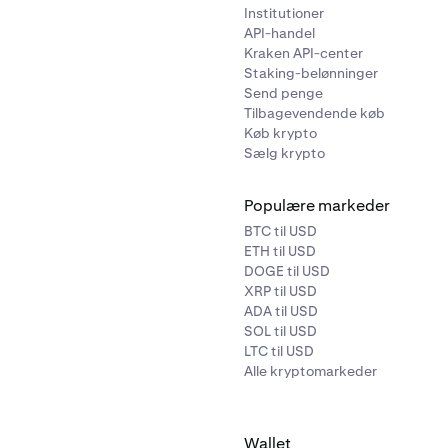
Institutioner
API-handel
Kraken API-center
Staking-belønninger
Send penge
Tilbagevendende køb
Køb krypto
Sælg krypto
Populære markeder
BTC til USD
ETH til USD
DOGE til USD
XRP til USD
ADA til USD
SOL til USD
LTC til USD
Alle kryptomarkeder
Wallet