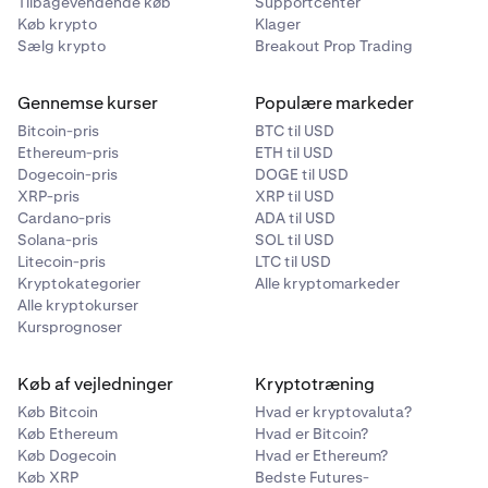
Tilbagevendende køb
Supportcenter
Køb krypto
Klager
Sælg krypto
Breakout Prop Trading
Gennemse kurser
Populære markeder
Bitcoin-pris
BTC til USD
Ethereum-pris
ETH til USD
Dogecoin-pris
DOGE til USD
XRP-pris
XRP til USD
Cardano-pris
ADA til USD
Solana-pris
SOL til USD
Litecoin-pris
LTC til USD
Kryptokategorier
Alle kryptomarkeder
Alle kryptokurser
Kursprognoser
Køb af vejledninger
Kryptotræning
Køb Bitcoin
Hvad er kryptovaluta?
Køb Ethereum
Hvad er Bitcoin?
Køb Dogecoin
Hvad er Ethereum?
Køb XRP
Bedste Futures-