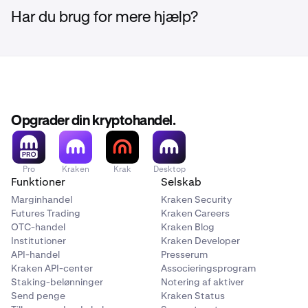
deltager i on-chain pointprogrammet, og hold også øje
Har du brug for mere hjælp?
med xStocks' sociale mediekanaler.
Opgrader din kryptohandel.
Pro
Kraken
Krak
Desktop
Funktioner
Selskab
Marginhandel
Kraken Security
Futures Trading
Kraken Careers
OTC-handel
Kraken Blog
Institutioner
Kraken Developer
API-handel
Presserum
Kraken API-center
Associeringsprogram
Staking-belønninger
Notering af aktiver
Send penge
Kraken Status