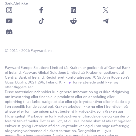
Sælg/del ikke
© 2011 - 2026 Payward, Inc.
Payward Europe Solutions Limited t/a Kraken er godkendt af Central Bank
of Ireland. Payward Global Solutions Limited t/a Kraken er godkendt af
Central Bank of Ireland. Registreret kontoradresse: 70 Sir John Rogerson’s
Quay, Dublin, D02 R296, Ireland. Klik
her
for relaterede politikker og
offentliggørelser.
Disse materialer indeholder kun generel information og er ikke rådgivning
om investering eller finansielle produkter eller en anbefaling eller
opfordring til at købe, sælge, stake eller eje kryptoaktiver eller indlade sig
i en specifik handelsstrategi. Kraken arbejder ikke nu eller i fremtiden på
at øge eller forringe prisen på et bestemt kryptoaktiv, som Kraken gør
tilgængeligt. Markederne for kryptoaktiver er uforudsigelige og kan derfor
føre til tab af midler. Det er muligt, at du skal betale skat af afkast og/eller
enhver stigning i værdien af dine kryptoaktiver, og du bør søge uafhængig
rådgivning vedrørende din skattesituation. Der gælder muligvis
geografiske begrænsninger. Nogle kryptoprodukter og markeder er