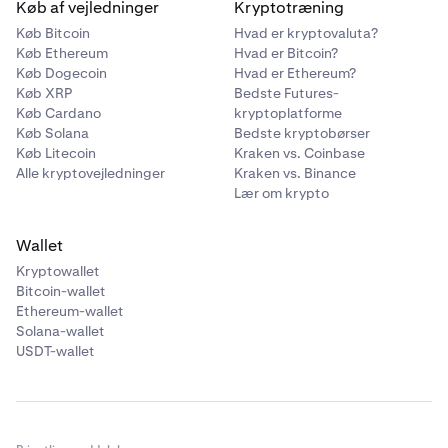
Køb af vejledninger
Kryptotræning
Køb Bitcoin
Hvad er kryptovaluta?
Køb Ethereum
Hvad er Bitcoin?
Køb Dogecoin
Hvad er Ethereum?
Køb XRP
Bedste Futures-
Køb Cardano
kryptoplatforme
Følg derefter
vejledningen i denne artikel
for at
6
Køb Solana
Bedste kryptobørser
afgive en ordre på et futures-marked.
Køb Litecoin
Kraken vs. Coinbase
Alle kryptovejledninger
Kraken vs. Binance
Lær om krypto
Wallet
Kryptowallet
Bitcoin-wallet
Ethereum-wallet
Solana-wallet
USDT-wallet