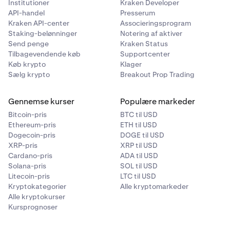
Institutioner
Kraken Developer
API-handel
Presserum
Kraken API-center
Associeringsprogram
Staking-belønninger
Notering af aktiver
Send penge
Kraken Status
Tilbagevendende køb
Supportcenter
Køb krypto
Klager
Brug derefter filteret
Kategorier
for kun at vise
4
Sælg krypto
Breakout Prop Trading
xStocks.
Gennemse kurser
Populære markeder
Bitcoin-pris
BTC til USD
Ethereum-pris
ETH til USD
Dogecoin-pris
DOGE til USD
XRP-pris
XRP til USD
Cardano-pris
ADA til USD
Solana-pris
SOL til USD
Litecoin-pris
LTC til USD
På siden Handel kan du derefter bruge
Kryptokategorier
Alle kryptomarkeder
5
Alle kryptokurser
Ordreformular
-widgetten til at afgive en køb- eller
Kursprognoser
salgsordre. Først skal du vælge, om du vil købe eller
sælge, og derefter vælge ordretypen.