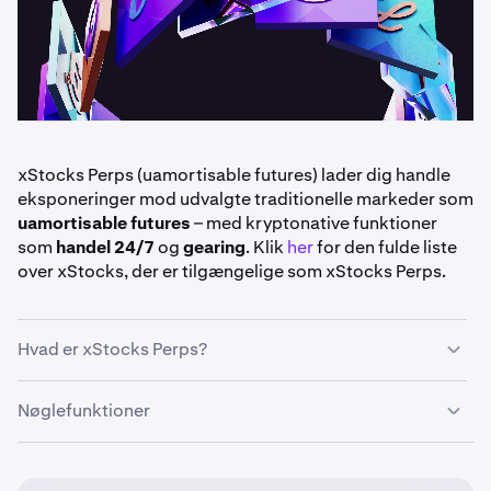
xStocks Perps (uamortisable futures) lader dig handle
eksponeringer mod udvalgte traditionelle markeder som
uamortisable futures
– med kryptonative funktioner
som
handel 24/7
og
gearing
. Klik
her
for den fulde liste
over xStocks, der er tilgængelige som xStocks Perps.
Hvad er xStocks Perps?
xStocks Perps er
kontrakter med uamortisable futures
,
Nøglefunktioner
der følger prisen på visse store markedsbenchmarks,
såsom:
Handel 24/7