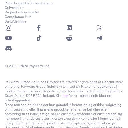
Privatlivspolitik for kandidater
Oplysninger
Regler for børshandel
Compliance Hub
Sælg/del ikke
© 2011 - 2026 Payward, Inc.
Payward Europe Solutions Limited t/a Kraken er godkendt af Central Bank
of Ireland. Payward Global Solutions Limited t/a Kraken er godkendt af
Central Bank of Ireland. Registreret kontoradresse: 70 Sir John Rogerson’s
Quay, Dublin, D02 R296, Ireland. Klik
her
for relaterede politikker og
offentliggørelser.
Disse materialer indeholder kun generel information og er ikke rådgivning
om investering eller finansielle produkter eller en anbefaling eller
opfordring til at købe, sælge, stake eller eje kryptoaktiver eller indlade sig
i en specifik handelsstrategi. Kraken arbejder ikke nu eller i fremtiden på
at øge eller forringe prisen på et bestemt kryptoaktiv, som Kraken gør
tilgængeligt. Markederne for kryptoaktiver er uforudsigelige og kan derfor