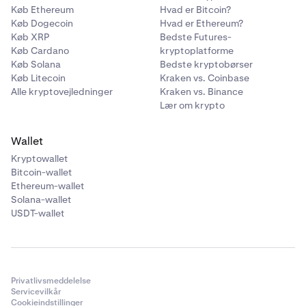
1 GLDx (hver)
Køb Ethereum
Hvad er Bitcoin?
Køb Dogecoin
Hvad er Ethereum?
Køb XRP
Bedste Futures-
21 +
Køb Cardano
kryptoplatforme
Køb Solana
Bedste kryptobørser
30 GLDx deles (variabel)
Køb Litecoin
Kraken vs. Coinbase
Alle kryptovejledninger
Kraken vs. Binance
Lær om krypto
Wallet
Kryptowallet
Bitcoin-wallet
Ethereum-wallet
Solana-wallet
USDT-wallet
Privatlivsmeddelelse
Servicevilkår
Cookieindstillinger