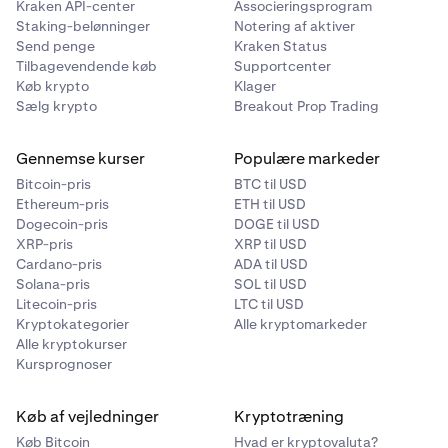
Kraken API-center
Associeringsprogram
2
Staking-belønninger
Notering af aktiver
15 GLDx
Send penge
Kraken Status
Tilbagevendende køb
Supportcenter
Køb krypto
Klager
Sælg krypto
Breakout Prop Trading
3
10 GLDx
Gennemse kurser
Populære markeder
Bitcoin-pris
BTC til USD
Ethereum-pris
ETH til USD
4 til 5
Dogecoin-pris
DOGE til USD
XRP-pris
XRP til USD
5 GLDx (hver)
Cardano-pris
ADA til USD
Solana-pris
SOL til USD
Litecoin-pris
LTC til USD
6 til 10
Kryptokategorier
Alle kryptomarkeder
Alle kryptokurser
3 GLDx (hver)
Kursprognoser
11 til 20
Køb af vejledninger
Kryptotræning
Køb Bitcoin
Hvad er kryptovaluta?