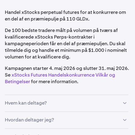
Handel xStocks perpetual futures for at konkurrere om
en del af en præmiepulje på 110 GLDx.
De 100 bedste tradere målt på volumen på tværs af
kvalificerede xStocks Perps-kontrakter i
kampagneperioden får en del af præmiepuljen. Du skal
tilmelde dig og handle et minimum på $1.000 i nominelt
volumen for at kvalificere dig.
Kampagnen starter 4. maj 2026 og slutter 31. maj 2026.
Se
xStocks Futures Handelskonkurrence Vilkår og
Betingelser
for mere information.
Hvem kan deltage?
For at kvalificere dig skal du:
Hvordan deltager jeg?
Bo i en understøttet region (USA, Storbritannien,
Tilmeld dig konkurrencen via Kraken Pro-appen eller -
Canada, Australien og EU/EØS er ekskluderet)