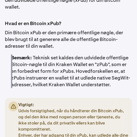
den udvidede offentlige nøgle (xPub) for din Bitcoin
wallet.
Hvad er en Bitcoin xPub?
Din Bitcoin xPub er den primære offentlige nøgle, der
blev brugt til at generere alle de offentlige Bitcoin-
adresser til din wallet.
Bemærk:
Teknisk set kaldes den udvidede offentlige
Bitcoin-nøgle til din Kraken Wallet en "zPub", som er
en forbedret form for xPubs. Hovedforskellen er, at
zPubs instruerer en wallet til at udlede native SegWit-
adresser, hvilket Kraken Wallet understøtter.
Vigtigt:
Udvis forsigtighed, når du håndterer din Bitcoin xPub,
og del den ikke med nogen person eller tjeneste, du
ikke stoler på, da dit privatliv ellers kan blive
kompromitteret.
Enhver, der har adgang til din xPub, kan udlede alle dine