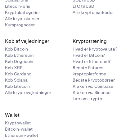
Solana-pris
SOL til USD
Litecoin-pris
LTC til USD
Kryptokategorier
Alle kryptomarkeder
Alle kryptokurser
Kursprognoser
Køb af vejledninger
Kryptotræning
Køb Bitcoin
Hvad er kryptovaluta?
Køb Ethereum
Hvad er Bitcoin?
Køb Dogecoin
Hvad er Ethereum?
Køb XRP
Bedste Futures-
Køb Cardano
kryptoplatforme
Køb Solana
Bedste kryptobørser
Køb Litecoin
Kraken vs. Coinbase
Alle kryptovejledninger
Kraken vs. Binance
Lær om krypto
Wallet
Kryptowallet
Bitcoin-wallet
Ethereum-wallet