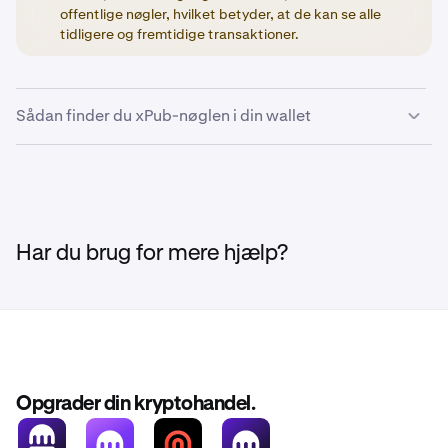
offentlige nøgler, hvilket betyder, at de kan se alle
tidligere og fremtidige transaktioner.
Sådan finder du xPub-nøglen i din wallet
Åbn din Kraken Wallet-app, og tryk på ikonet
1
Indstillinger
i øverste højre hjørne.
Tryk på menupunktet
Administrer wallets
.
2
Har du brug for mere hjælp?
I afsnittet 'Wallets' skal du trykke på de 3 prikker i
3
højre side af din valgte wallet (f.eks. Wallet 01).
Tryk på menupunktet
Avanceret info
.
4
Tryk på knappen
Vis
i afsnittet
Bitcoin
, og
5
Opgrader din kryptohandel.
gennemfør derefter godkendelsestrinnet (f.eks.
biometri eller adgangskode).