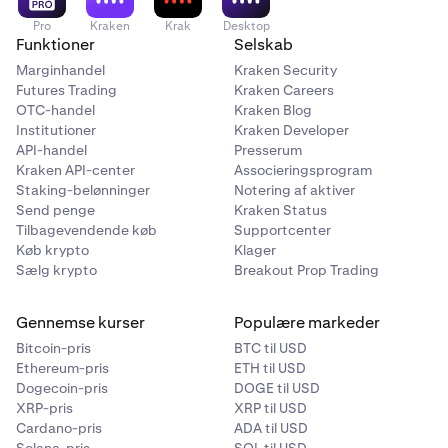
Pro
Kraken
Krak
Desktop
Funktioner
Selskab
Du kan nu se din
Bitcoin xPub.
For at eksportere kan
6
du scanne QR-koden med en anden enhed eller blot
Marginhandel
Kraken Security
trykke på knappen
Kopiér xPub
nederst på
Futures Trading
Kraken Careers
OTC-handel
Kraken Blog
skærmen.
Institutioner
Kraken Developer
API-handel
Presserum
Kraken API-center
Associeringsprogram
Staking-belønninger
Notering af aktiver
Send penge
Kraken Status
Tilbagevendende køb
Supportcenter
Køb krypto
Klager
Sælg krypto
Breakout Prop Trading
Gennemse kurser
Populære markeder
Bitcoin-pris
BTC til USD
Ethereum-pris
ETH til USD
Dogecoin-pris
DOGE til USD
XRP-pris
XRP til USD
Cardano-pris
ADA til USD