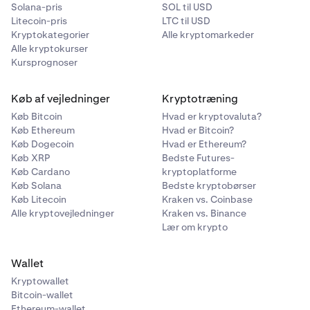
Solana-pris
SOL til USD
Litecoin-pris
LTC til USD
Kryptokategorier
Alle kryptomarkeder
Alle kryptokurser
Kursprognoser
Køb af vejledninger
Kryptotræning
Køb Bitcoin
Hvad er kryptovaluta?
Køb Ethereum
Hvad er Bitcoin?
Køb Dogecoin
Hvad er Ethereum?
Køb XRP
Bedste Futures-
Køb Cardano
kryptoplatforme
Køb Solana
Bedste kryptobørser
Køb Litecoin
Kraken vs. Coinbase
Alle kryptovejledninger
Kraken vs. Binance
Lær om krypto
Wallet
Kryptowallet
Bitcoin-wallet
Ethereum-wallet