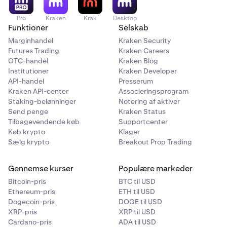
Pro
Kraken
Krak
Desktop
Funktioner
Selskab
Marginhandel
Kraken Security
Futures Trading
Kraken Careers
OTC-handel
Kraken Blog
Institutioner
Kraken Developer
API-handel
Presserum
Kraken API-center
Associeringsprogram
Staking-belønninger
Notering af aktiver
Send penge
Kraken Status
Tilbagevendende køb
Supportcenter
Køb krypto
Klager
Sælg krypto
Breakout Prop Trading
Gennemse kurser
Populære markeder
Bitcoin-pris
BTC til USD
Ethereum-pris
ETH til USD
Dogecoin-pris
DOGE til USD
XRP-pris
XRP til USD
Cardano-pris
ADA til USD