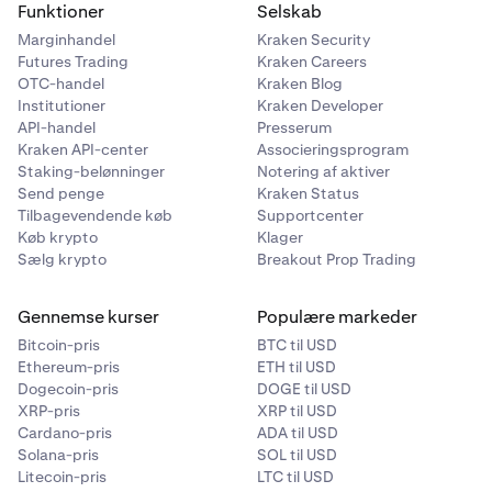
Funktioner
Selskab
Marginhandel
Kraken Security
Futures Trading
Kraken Careers
OTC-handel
Kraken Blog
Institutioner
Kraken Developer
API-handel
Presserum
Kraken API-center
Associeringsprogram
Staking-belønninger
Notering af aktiver
Send penge
Kraken Status
Tilbagevendende køb
Supportcenter
Køb krypto
Klager
Sælg krypto
Breakout Prop Trading
Gennemse kurser
Populære markeder
Bitcoin-pris
BTC til USD
Ethereum-pris
ETH til USD
Dogecoin-pris
DOGE til USD
XRP-pris
XRP til USD
Cardano-pris
ADA til USD
Solana-pris
SOL til USD
Litecoin-pris
LTC til USD