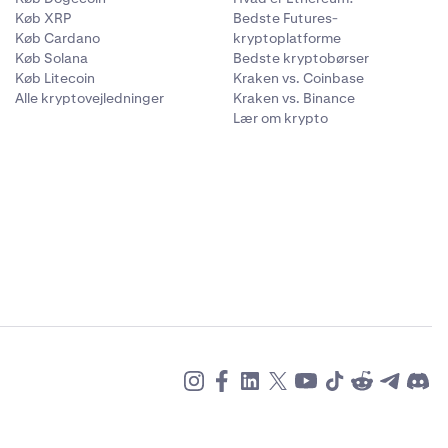
Køb XRP
Bedste Futures-
Køb Cardano
kryptoplatforme
Køb Solana
Bedste kryptobørser
Køb Litecoin
Kraken vs. Coinbase
Alle kryptovejledninger
Kraken vs. Binance
Lær om krypto
e lån. For at
 lån
.