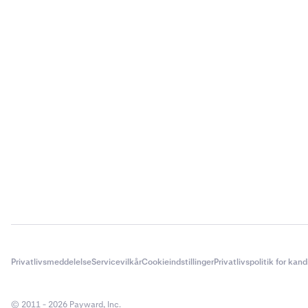
Øverst på
2
Privatlivsmeddelelse
Servicevilkår
Cookieindstillinger
Privatlivspolitik for kan
Nu vil du 
3
finde det 
© 2011 - 2026 Payward, Inc.