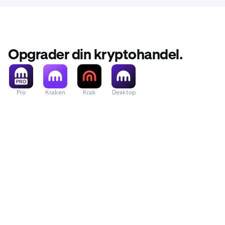
På højre s
4
opsigelse
Opgrader din kryptohandel.
Pro
Kraken
Krak
Desktop
Efter at h
5
kan du ge
indtaste