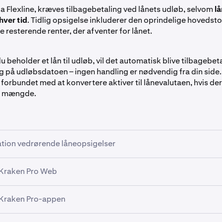
ia Flexline, kræves tilbagebetaling ved lånets udløb, selvom
l
hver tid
. Tidlig opsigelse inkluderer den oprindelige hovedsto
e resterende renter, der afventer for lånet.
u beholder et lån til udløb, vil det automatisk blive tilbagebetal
 på udløbsdatoen – ingen handling er nødvendig fra din side
forbundet med at konvertere aktiver til lånevalutaen, hvis der
ig mængde.
ation vedrørende låneopsigelser
gelse af et Flexline-lån
 Kraken Pro Web
kan opsiges før deres planlagte udløbsdato, men dette kan m
yrer afhængigt af lånets løbetid, rentesats og størrelse i forh
 Kraken Pro-appen
n i venstre panel.
lje.