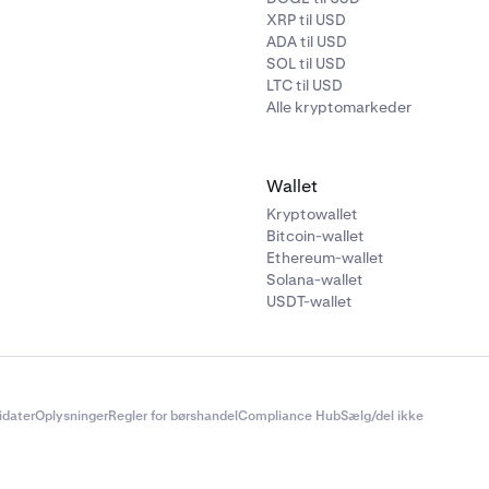
XRP til USD
ADA til USD
SOL til USD
LTC til USD
Alle kryptomarkeder
Wallet
 Lån-siden skal du trykke på
Mine lån
.
Kryptowallet
Bitcoin-wallet
Ethereum-wallet
Solana-wallet
USDT-wallet
didater
Oplysninger
Regler for børshandel
Compliance Hub
Sælg/del ikke
kunne se flere paneler, der indeholder vigtig information om din
lån, du ønsker at opsige, skal du kigge under sektionen
Aktive