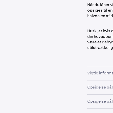
Når du låner v
opsiges til en
halvdelen af d
Husk, at hvis d
din hovedpung
være et gebyr 
utilstrækkel
Vigtig inform
Tidlig opsi
Opsigelse på
Flexline-lån 
betydelige geb
Opsigelse på
Klik på Lå
1
af din portefø