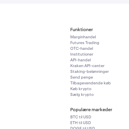
ide vil du se
X
-symboler for hvert af dine lån. Klik på dette
X
fo
sprocessen.
Funktioner
Marginhandel
Futures Trading
OTC-handel
Institutioner
API-handel
Kraken API-center
Staking-belønninger
Send penge
Tilbagevendende køb
Køb krypto
Sælg krypto
ave klikket på
X
-symbolet vil et vindue dukke op i højre side 
nnemgå opsigelsesdetaljerne og derefter opsige dit lån ved
m
 TERMINATE
i tekstfeltet og
klikke på knappen Opsig
.
Populære markeder
BTC til USD
ETH til USD
DOGE til USD