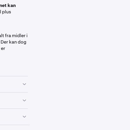
ånet kan
l plus
t fra midler i
. Der kan dog
 er
edføre
old til resten