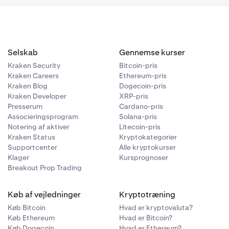
r at starte
Selskab
Gennemse kurser
Kraken Security
Bitcoin-pris
Kraken Careers
Ethereum-pris
Kraken Blog
Dogecoin-pris
Kraken Developer
XRP-pris
Presserum
Cardano-pris
Associeringsprogram
Solana-pris
Notering af aktiver
Litecoin-pris
Kraken Status
Kryptokategorier
Supportcenter
Alle kryptokurser
Klager
Kursprognoser
Breakout Prop Trading
af skærmen. Her
anuelt at
Køb af vejledninger
Kryptotræning
Køb Bitcoin
Hvad er kryptovaluta?
Køb Ethereum
Hvad er Bitcoin?
Køb Dogecoin
Hvad er Ethereum?