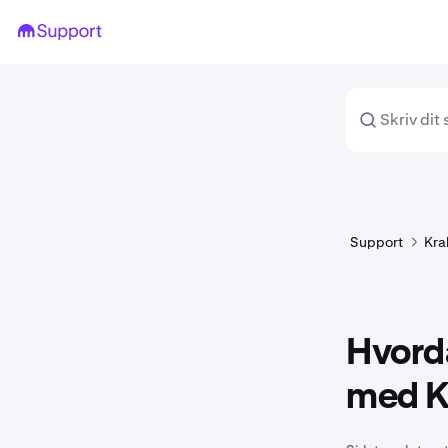
Support
Kra
Hvord
med K