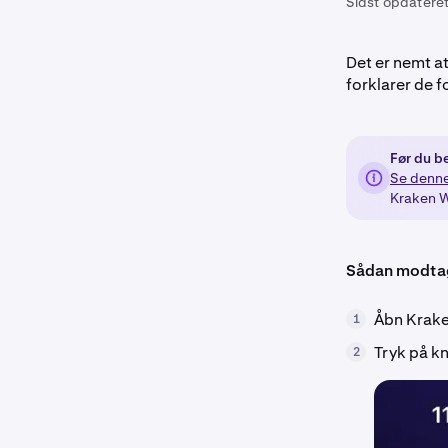
Sidst opdateret
Det er nemt a
forklarer de f
Før du b
Se denne
Kraken W
Sådan modtag
Åbn Krake
1
Tryk på 
2