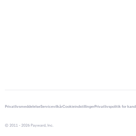
Privatlivsmeddelelse
Servicevilkår
Cookieindstillinger
Privatlivspolitik for kan
© 2011 - 2026 Payward, Inc.