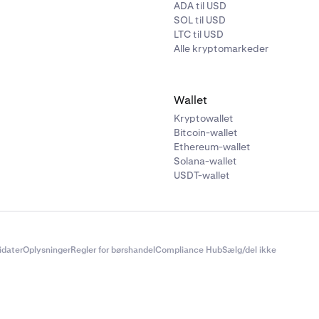
ADA til USD
SOL til USD
LTC til USD
Alle kryptomarkeder
Wallet
Kryptowallet
Bitcoin-wallet
Ethereum-wallet
Solana-wallet
USDT-wallet
didater
Oplysninger
Regler for børshandel
Compliance Hub
Sælg/del ikke