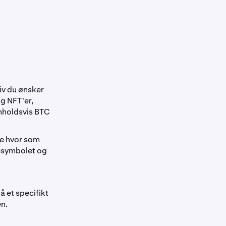
tiv du ønsker
g NFT'er,
nholdsvis BTC
ke hvor som
desymbolet og
å et specifikt
n.