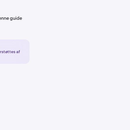
enne guide
erstøttes af