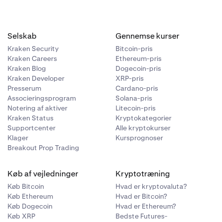
 native aktiv
kameraikonet
.
Selskab
Gennemse kurser
en Wallet
Kraken Security
Bitcoin-pris
t
.
Kraken Careers
Ethereum-pris
fsendelse
.
Kraken Blog
Dogecoin-pris
Kraken Developer
XRP-pris
fsendelse
.
Presserum
Cardano-pris
Associeringsprogram
Solana-pris
Notering af aktiver
Litecoin-pris
g derefter
Kraken Status
Kryptokategorier
 nødvendige
Supportcenter
Alle kryptokurser
Klager
Kursprognoser
Breakout Prop Trading
Køb af vejledninger
Kryptotræning
Køb Bitcoin
Hvad er kryptovaluta?
Køb Ethereum
Hvad er Bitcoin?
Køb Dogecoin
Hvad er Ethereum?
Køb XRP
Bedste Futures-