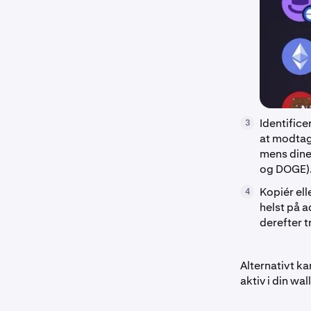
Identifice
3
at modtag
mens dine
og DOGE)
Kopiér ell
4
helst på 
derefter 
Alternativt ka
aktiv i din w