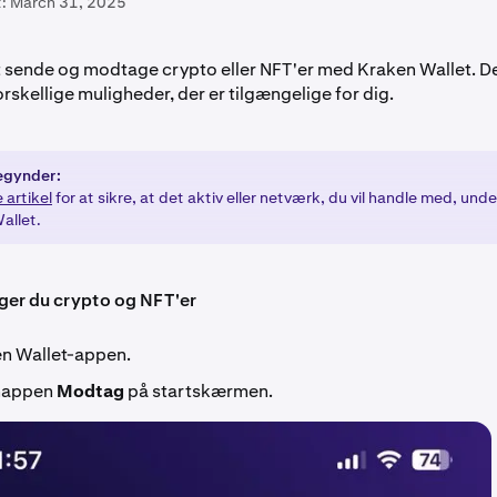
:
March 31, 2025
t sende og modtage crypto eller NFT'er med Kraken Wallet. D
orskellige muligheder, der er tilgængelige for dig.
egynder:
 artikel
for at sikre, at det aktiv eller netværk, du vil handle med, und
allet.
er du crypto og NFT'er
n Wallet-appen.
knappen
Modtag
på startskærmen.