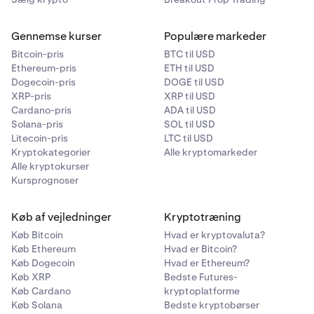
Gennemse kurser
Populære markeder
Bitcoin-pris
BTC til USD
Ethereum-pris
ETH til USD
Dogecoin-pris
DOGE til USD
XRP-pris
XRP til USD
Cardano-pris
ADA til USD
Solana-pris
SOL til USD
Litecoin-pris
LTC til USD
Kryptokategorier
Alle kryptomarkeder
Alle kryptokurser
Kursprognoser
Køb af vejledninger
Kryptotræning
Køb Bitcoin
Hvad er kryptovaluta?
Køb Ethereum
Hvad er Bitcoin?
Køb Dogecoin
Hvad er Ethereum?
Køb XRP
Bedste Futures-
Køb Cardano
kryptoplatforme
Køb Solana
Bedste kryptobørser