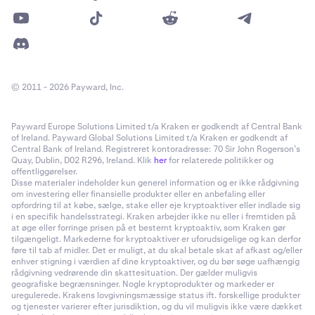
© 2011 - 2026 Payward, Inc.
Payward Europe Solutions Limited t/a Kraken er godkendt af Central Bank
of Ireland. Payward Global Solutions Limited t/a Kraken er godkendt af
Central Bank of Ireland. Registreret kontoradresse: 70 Sir John Rogerson’s
Quay, Dublin, D02 R296, Ireland. Klik
her
for relaterede politikker og
offentliggørelser.
Disse materialer indeholder kun generel information og er ikke rådgivning
om investering eller finansielle produkter eller en anbefaling eller
opfordring til at købe, sælge, stake eller eje kryptoaktiver eller indlade sig
i en specifik handelsstrategi. Kraken arbejder ikke nu eller i fremtiden på
at øge eller forringe prisen på et bestemt kryptoaktiv, som Kraken gør
tilgængeligt. Markederne for kryptoaktiver er uforudsigelige og kan derfor
føre til tab af midler. Det er muligt, at du skal betale skat af afkast og/eller
enhver stigning i værdien af dine kryptoaktiver, og du bør søge uafhængig
rådgivning vedrørende din skattesituation. Der gælder muligvis
geografiske begrænsninger. Nogle kryptoprodukter og markeder er
uregulerede. Krakens lovgivningsmæssige status ift. forskellige produkter
og tjenester varierer efter jurisdiktion, og du vil muligvis ikke være dækket