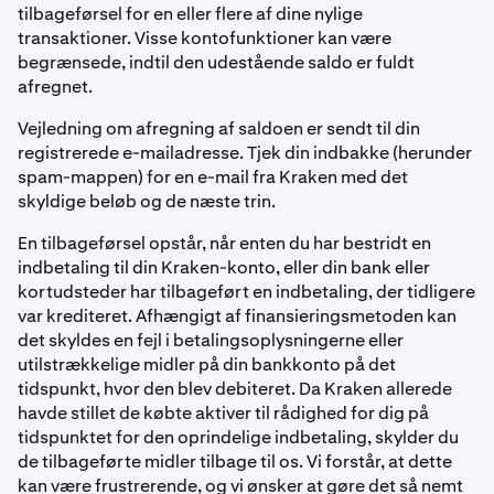
tilbageførsel for en eller flere af dine nylige
transaktioner. Visse kontofunktioner kan være
begrænsede, indtil den udestående saldo er fuldt
afregnet.
Vejledning om afregning af saldoen er sendt til din
registrerede e-mailadresse. Tjek din indbakke (herunder
spam-mappen) for en e-mail fra Kraken med det
skyldige beløb og de næste trin.
En tilbageførsel opstår, når enten du har bestridt en
indbetaling til din Kraken-konto, eller din bank eller
kortudsteder har tilbageført en indbetaling, der tidligere
var krediteret. Afhængigt af finansieringsmetoden kan
det skyldes en fejl i betalingsoplysningerne eller
utilstrækkelige midler på din bankkonto på det
tidspunkt, hvor den blev debiteret. Da Kraken allerede
havde stillet de købte aktiver til rådighed for dig på
tidspunktet for den oprindelige indbetaling, skylder du
de tilbageførte midler tilbage til os. Vi forstår, at dette
kan være frustrerende, og vi ønsker at gøre det så nemt