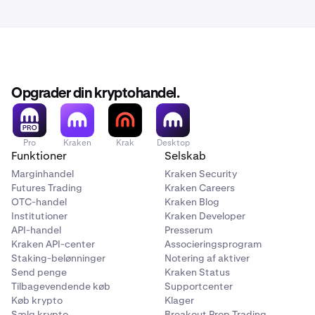
Opgrader din kryptohandel.
Pro
Kraken
Krak
Desktop
Funktioner
Selskab
Marginhandel
Kraken Security
Futures Trading
Kraken Careers
OTC-handel
Kraken Blog
Institutioner
Kraken Developer
API-handel
Presserum
Kraken API-center
Associeringsprogram
Staking-belønninger
Notering af aktiver
Send penge
Kraken Status
Tilbagevendende køb
Supportcenter
Køb krypto
Klager
Sælg krypto
Breakout Prop Trading