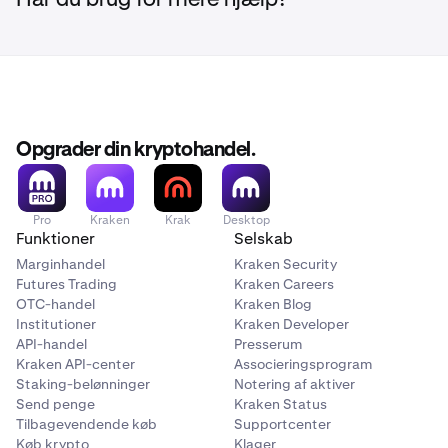
Har du brug for mere hjælp?
Opgrader din kryptohandel.
Pro
Kraken
Krak
Desktop
Funktioner
Selskab
Marginhandel
Kraken Security
Futures Trading
Kraken Careers
OTC-handel
Kraken Blog
Institutioner
Kraken Developer
API-handel
Presserum
Kraken API-center
Associeringsprogram
Staking-belønninger
Notering af aktiver
Send penge
Kraken Status
Tilbagevendende køb
Supportcenter
Køb krypto
Klager