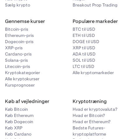
Sælg krypto
Breakout Prop Trading
Gennemse kurser
Populære markeder
Bitcoin-pris
BTC til USD
Ethereum-pris
ETH til USD
Dogecoin-pris
DOGE til USD
XRP-pris
XRP til USD
Cardano-pris
ADA til USD
Solana-pris
SOL til USD
Litecoin-pris
LTC til USD
Kryptokategorier
Alle kryptomarkeder
Alle kryptokurser
Kursprognoser
Køb af vejledninger
Kryptotræning
Køb Bitcoin
Hvad er kryptovaluta?
Køb Ethereum
Hvad er Bitcoin?
Køb Dogecoin
Hvad er Ethereum?
Køb XRP
Bedste Futures-
Køb Cardano
kryptoplatforme