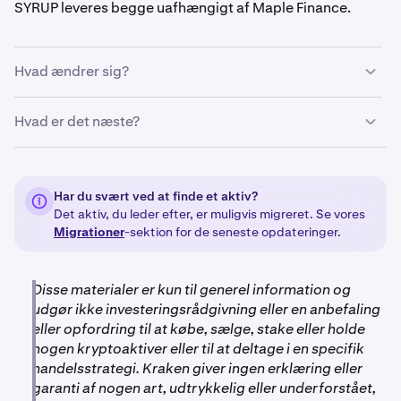
SYRUP leveres begge uafhængigt af Maple Finance.
Hvad ændrer sig?
Den 6. november 2024 kl. 14:00 UTC afnoterede vi alle
Hvad er det næste?
MPL-markeder (MPL/USD, MPL/EUR) på Kraken, og ind-
og udbetalinger for MPL blev lukket. Bemærk venligst, at
En uge senere, den 13. november 2024, blev SYRUP
alle indbetalinger af MPL foretaget efter denne dato vil
lanceret offentligt. Da SYRUP blev lanceret,
gå tabt.
Har du svært ved at finde et aktiv?
distribuerede vi SYRUP til kvalificerede brugere, der
Det aktiv, du leder efter, er muligvis migreret. Se vores
havde MPL på tidspunktet for afnoteringen den 6.
Alle kunder, der havde MPL på tidspunktet for
Migrationer
-sektion for de seneste opdateringer.
november 2024, til den faste indløsningskurs på 1 MPL :
afnoteringen, blev automatisk inkluderet i
100 SYRUP. Efter fuldførelse blev det tilsvarende beløb
indløsningsprocessen, og der krævedes ingen
af SYRUP indsat direkte på din Kraken-konto.
yderligere handling fra din side.
Disse materialer er kun til generel information og
udgør ikke investeringsrådgivning eller en anbefaling
eller opfordring til at købe, sælge, stake eller holde
nogen kryptoaktiver eller til at deltage i en specifik
handelsstrategi. Kraken giver ingen erklæring eller
garanti af nogen art, udtrykkelig eller underforstået,