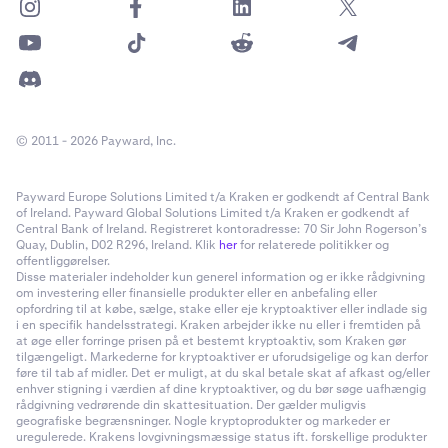
© 2011 - 2026 Payward, Inc.
Payward Europe Solutions Limited t/a Kraken er godkendt af Central Bank
of Ireland. Payward Global Solutions Limited t/a Kraken er godkendt af
Central Bank of Ireland. Registreret kontoradresse: 70 Sir John Rogerson’s
Quay, Dublin, D02 R296, Ireland. Klik
her
for relaterede politikker og
offentliggørelser.
Disse materialer indeholder kun generel information og er ikke rådgivning
om investering eller finansielle produkter eller en anbefaling eller
opfordring til at købe, sælge, stake eller eje kryptoaktiver eller indlade sig
i en specifik handelsstrategi. Kraken arbejder ikke nu eller i fremtiden på
at øge eller forringe prisen på et bestemt kryptoaktiv, som Kraken gør
tilgængeligt. Markederne for kryptoaktiver er uforudsigelige og kan derfor
føre til tab af midler. Det er muligt, at du skal betale skat af afkast og/eller
enhver stigning i værdien af dine kryptoaktiver, og du bør søge uafhængig
rådgivning vedrørende din skattesituation. Der gælder muligvis
geografiske begrænsninger. Nogle kryptoprodukter og markeder er
uregulerede. Krakens lovgivningsmæssige status ift. forskellige produkter