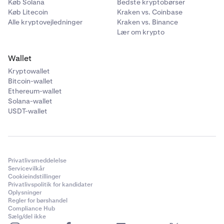
Køb Solana
Bedste kryptobørser
Køb Litecoin
Kraken vs. Coinbase
Alle kryptovejledninger
Kraken vs. Binance
Lær om krypto
Wallet
Kryptowallet
Bitcoin-wallet
Ethereum-wallet
Solana-wallet
USDT-wallet
Privatlivsmeddelelse
Servicevilkår
Cookieindstillinger
Privatlivspolitik for kandidater
Oplysninger
Regler for børshandel
Compliance Hub
Sælg/del ikke