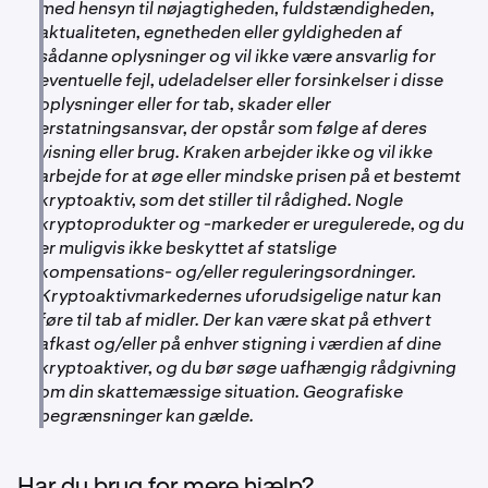
med hensyn til nøjagtigheden, fuldstændigheden,
aktualiteten, egnetheden eller gyldigheden af
sådanne oplysninger og vil ikke være ansvarlig for
eventuelle fejl, udeladelser eller forsinkelser i disse
oplysninger eller for tab, skader eller
erstatningsansvar, der opstår som følge af deres
visning eller brug. Kraken arbejder ikke og vil ikke
arbejde for at øge eller mindske prisen på et bestemt
kryptoaktiv, som det stiller til rådighed. Nogle
kryptoprodukter og -markeder er uregulerede, og du
er muligvis ikke beskyttet af statslige
kompensations- og/eller reguleringsordninger.
Kryptoaktivmarkedernes uforudsigelige natur kan
føre til tab af midler. Der kan være skat på ethvert
afkast og/eller på enhver stigning i værdien af dine
kryptoaktiver, og du bør søge uafhængig rådgivning
om din skattemæssige situation. Geografiske
begrænsninger kan gælde.