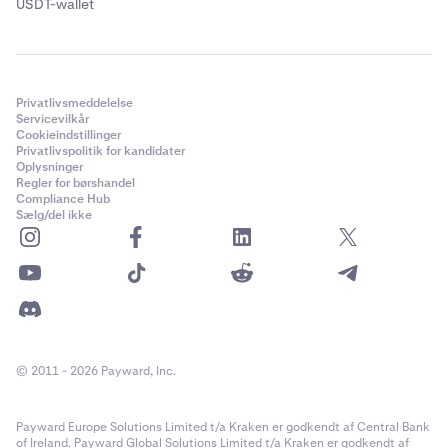
Lukkede positioner:
Under åbne positioner viser
USDT-wallet
tabellen Lukkede positioner dine tidligere lukkede
positioner med:
Marked
Privatlivsmeddelelse
Side
Servicevilkår
Cookieindstillinger
Åben mængde
Privatlivspolitik for kandidater
Oplysninger
Åbningspris
Regler for børshandel
Compliance Hub
Nuværende pris
Sælg/del ikke
Værdi
RP&L (realiseret profit og tab)
© 2011 - 2026 Payward, Inc.
Payward Europe Solutions Limited t/a Kraken er godkendt af Central Bank
of Ireland. Payward Global Solutions Limited t/a Kraken er godkendt af