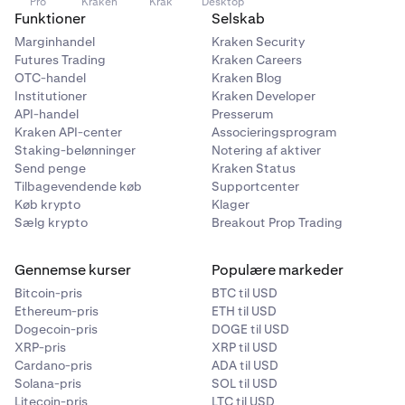
Pro
Kraken
Krak
Desktop
Detaljepanelet de samme felter som Porteføljewidgeten
lukket). Lukkede konti viser deres endelige målinger til
Funktioner
Selskab
på Handelssiden:
reference.
Marginhandel
Kraken Security
Saldo
Futures Trading
Kraken Careers
Du kan også klikke på Køb ny evaluering i øverste højre
OTC-handel
Kraken Blog
Samlet egenkapital
hjørne for at købe en ny evaluering direkte fra denne
Institutioner
Kraken Developer
side.
API-handel
Presserum
UP&L
Kraken API-center
Associeringsprogram
Daglig tabsgrænse
Staking-belønninger
Notering af aktiver
Send penge
Kraken Status
Drawdown-grænse
Tilbagevendende køb
Supportcenter
Køb krypto
Klager
Anvendt margin
Sælg krypto
Breakout Prop Trading
Tilgængelig margin
Gennemse kurser
Populære markeder
Margin niveau %
Bitcoin-pris
BTC til USD
Tilgængelig for udbetaling (kun finansierede konti)
Ethereum-pris
ETH til USD
Dogecoin-pris
DOGE til USD
Under Detaljepanelet viser finansierede konti en Anmod
XRP-pris
XRP til USD
om udbetaling-knap.
Cardano-pris
ADA til USD
Solana-pris
SOL til USD
Åbne positioner:
Under diagrammet viser tabellen Åbne
Litecoin-pris
LTC til USD