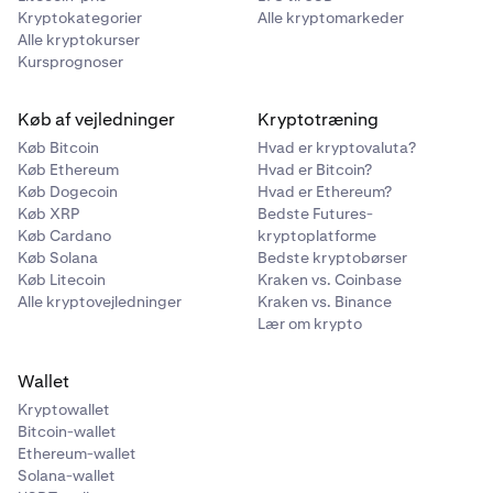
positioner alle dine nuværende åbne positioner. Hver
Kryptokategorier
Alle kryptomarkeder
række inkluderer:
Alle kryptokurser
Kursprognoser
Marked (handelspar med ikon)
Side (Køb eller Sælg)
Køb af vejledninger
Kryptotræning
Åben mængde
Køb Bitcoin
Hvad er kryptovaluta?
Køb Ethereum
Hvad er Bitcoin?
Åbningspris
Køb Dogecoin
Hvad er Ethereum?
Køb XRP
Bedste Futures-
Nuværende pris
Køb Cardano
kryptoplatforme
Køb Solana
Bedste kryptobørser
Værdi (nuværende nominel værdi)
Køb Litecoin
Kraken vs. Coinbase
UP&L
Alle kryptovejledninger
Kraken vs. Binance
Lær om krypto
TP/SL (take profit og stop loss-niveauer, med
muligheder for Tilføj, Rediger eller Fjern)
Wallet
Du kan redigere en positions TP/SL direkte fra denne
Kryptowallet
tabel ved hjælp af redigeringsikonet, eller lukke en
Bitcoin-wallet
position ved hjælp af luk-ikonet.
Ethereum-wallet
Solana-wallet