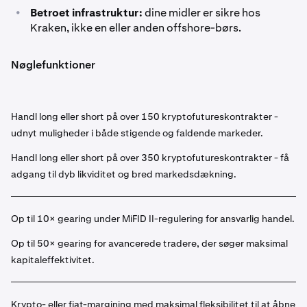
•
Betroet infrastruktur:
dine midler er sikre hos
Kraken, ikke en eller anden offshore-børs.
Nøglefunktioner
Handl long eller short på over 150 kryptofutureskontrakter -
udnyt muligheder i både stigende og faldende markeder.
Handl long eller short på over 350 kryptofutureskontrakter - få
adgang til dyb likviditet og bred markedsdækning.
Op til 10× gearing under MiFID II-regulering for ansvarlig handel.
Op til 50× gearing for avancerede tradere, der søger maksimal
kapitaleffektivitet.
Krypto- eller fiat-margining med maksimal fleksibilitet til at åbne