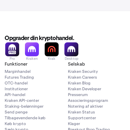
Faktiske beregninger kan omfatte yderligere faktorer
USDT Collateral = 10.000 × (1 - 0,02) = 9.800 $
for specifikke kontotyper
Beregning:
BTC Collateral = 1 × 50.000 $ × (1 - 0,10) = 45.000 $
Kurser og tærskler kan variere baseret på
Positionsværdi = 2 × 50.000 $ = 100.000 $
markedsforhold og risikostyringspolitikker
Total Collateral = 54.800 $
Påkrævet vedligeholdelse = 100.000 $ × 0,05 = 5.000 $
Regionale bestemmelser kan ændre visse
Opgrader din kryptohandel.
beregninger
Likvidationspris ≈ 50.000 $ × (1 - (20.000 $/100.000 $ -
0,05)) = 42.500 $
Pro
Kraken
Krak
Desktop
Funktioner
Selskab
Marginhandel
Kraken Security
Futures Trading
Kraken Careers
OTC-handel
Kraken Blog
Institutioner
Kraken Developer
API-handel
Presserum
Kraken API-center
Associeringsprogram
Staking-belønninger
Notering af aktiver
Send penge
Kraken Status
Tilbagevendende køb
Supportcenter
Køb krypto
Klager
Sælg krypto
Breakout Prop Trading