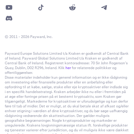
© 2011 - 2026 Payward, Inc.
Payward Europe Solutions Limited t/a Kraken er godkendt af Central Bank
of Ireland. Payward Global Solutions Limited t/a Kraken er godkendt af
Central Bank of Ireland. Registreret kontoradresse: 70 Sir John Rogerson’s
Quay, Dublin, D02 R296, Ireland. Klik
her
for relaterede politikker og
offentliggørelser.
Disse materialer indeholder kun generel information og er ikke rådgivning
om investering eller finansielle produkter eller en anbefaling eller
opfordring til at købe, sælge, stake eller eje kryptoaktiver eller indlade sig
i en specifik handelsstrategi. Kraken arbejder ikke nu eller i fremtiden på
at øge eller forringe prisen på et bestemt kryptoaktiv, som Kraken gør
tilgængeligt. Markederne for kryptoaktiver er uforudsigelige og kan derfor
føre til tab af midler. Det er muligt, at du skal betale skat af afkast og/eller
enhver stigning i værdien af dine kryptoaktiver, og du bør søge uafhængig
rådgivning vedrørende din skattesituation. Der gælder muligvis
geografiske begrænsninger. Nogle kryptoprodukter og markeder er
uregulerede. Krakens lovgivningsmæssige status ift. forskellige produkter
og tjenester varierer efter jurisdiktion, og du vil muligvis ikke være dækket