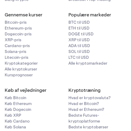
Gennemse kurser
Populære markeder
Bitcoin-pris
BTC til USD
Ethereum-pris
ETH til USD
Dogecoin-pris
DOGE til USD
XRP-pris
XRP til USD
Cardano-pris
ADA til USD
Solana-pris
SOL til USD
Litecoin-pris
LTC til USD
Kryptokategorier
Alle kryptomarkeder
Alle kryptokurser
Kursprognoser
Køb af vejledninger
Kryptotræning
Køb Bitcoin
Hvad er kryptovaluta?
Køb Ethereum
Hvad er Bitcoin?
Køb Dogecoin
Hvad er Ethereum?
Køb XRP
Bedste Futures-
Køb Cardano
kryptoplatforme
Køb Solana
Bedste kryptobørser