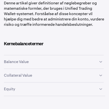
Denne artikel giver definitioner af nøglebegreber og
matematiske formler, der bruges i Unified Trading
Wallet-systemet. Forståelse af disse koncepter vil
hjælpe dig med bedre at administrere din konto, vurdere
risiko og træffe informerede handelsbeslutninger.
Kernebalancetermer
Balance Value
Den samlede nominelle værdi af alle aktiver i din
Collateral Value
wallet uden risikojusteringer.
Den justerede værdi af dine aktiver efter anvendelse
Formel
: Balance Value = Σ(Asset Balance × Market
Equity
af Haircuts, brugt til marginberegninger.
Price)
Din samlede kontoværdi inklusive urealiserede
Formel
: Collateral Value = Σ(Asset Balance × Market
Eksempel
:
gevinster og tab.
Price × (1 - Haircut Rate))