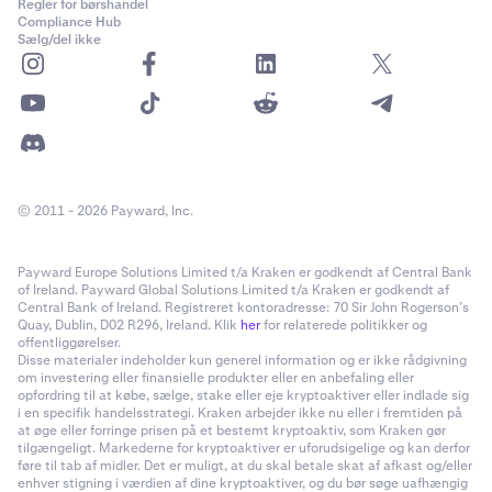
Regler for børshandel
Compliance Hub
Sælg/del ikke
© 2011 - 2026 Payward, Inc.
Payward Europe Solutions Limited t/a Kraken er godkendt af Central Bank
of Ireland. Payward Global Solutions Limited t/a Kraken er godkendt af
Central Bank of Ireland. Registreret kontoradresse: 70 Sir John Rogerson’s
Quay, Dublin, D02 R296, Ireland. Klik
her
for relaterede politikker og
offentliggørelser.
Disse materialer indeholder kun generel information og er ikke rådgivning
om investering eller finansielle produkter eller en anbefaling eller
opfordring til at købe, sælge, stake eller eje kryptoaktiver eller indlade sig
i en specifik handelsstrategi. Kraken arbejder ikke nu eller i fremtiden på
at øge eller forringe prisen på et bestemt kryptoaktiv, som Kraken gør
tilgængeligt. Markederne for kryptoaktiver er uforudsigelige og kan derfor
føre til tab af midler. Det er muligt, at du skal betale skat af afkast og/eller
enhver stigning i værdien af dine kryptoaktiver, og du bør søge uafhængig