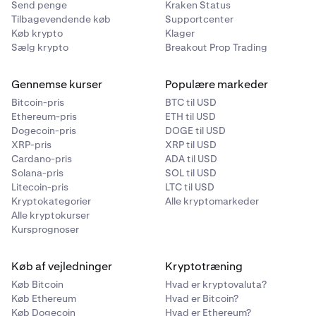
Send penge
Kraken Status
Tilbagevendende køb
Supportcenter
Køb krypto
Klager
Sælg krypto
Breakout Prop Trading
Gennemse kurser
Populære markeder
Bitcoin-pris
BTC til USD
Ethereum-pris
ETH til USD
Dogecoin-pris
DOGE til USD
XRP-pris
XRP til USD
Cardano-pris
ADA til USD
Solana-pris
SOL til USD
Litecoin-pris
LTC til USD
Kryptokategorier
Alle kryptomarkeder
Alle kryptokurser
Kursprognoser
Køb af vejledninger
Kryptotræning
Køb Bitcoin
Hvad er kryptovaluta?
Køb Ethereum
Hvad er Bitcoin?
Køb Dogecoin
Hvad er Ethereum?