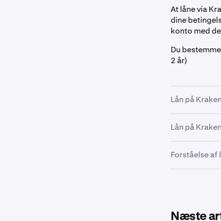
At låne via Kr
dine betingel
konto med de
Du bestemmer
2 år)
Lån på Krake
Lån på Krake
På navigat
1
Forståelse af
Tryk på 
1
Lån
i sekt
Øverst på
2
USDC, BTC,
Næste art