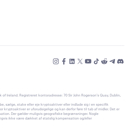
e beløb
ksponering,
kyderen på
e det direkte i
ksempel har vi
e hæve, efter
.000 USDG med
ksempel har vi
og margin-krav
.000 USDC med
på lånets
ækkelig mængde
betalinger.
endes på dit
of Ireland. Registreret kontoradresse: 70 Sir John Rogerson’s Quay, Dublin,
nten i 4-
e, sælge, stake eller eje kryptoaktiver eller indlade sig i en specifik
 kryptoaktiver er uforudsigelige og kan derfor føre til tab af midler. Det er
ituation. Der gælder muligvis geografiske begrænsninger. Nogle
uligvis ikke være dækket af statslig kompensation og/eller
gearing