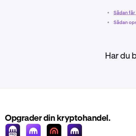
processen 
•
Sådan får 
•
Sådan opsi
Efter at h
3
linjediagr
Har du 
Opgrader din kryptohandel.