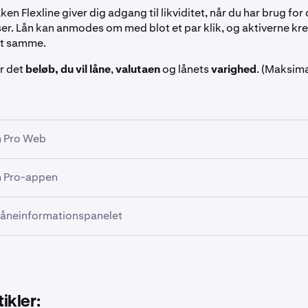
aken Flexline giver dig adgang til likviditet, når du har brug for
ser. Lån kan anmodes om med blot et par klik, og aktiverne kre
t samme.
 det
beløb, du vil låne
,
valutaen
og lånets
varighed
. (Maksim
n Pro Web
n Pro-appen
ionspanelet i venstre side af Kraken Pro skal du klikke på
Lån.
 låneinformationspanelet
knappen
Mere
i nederste højre hjørne af Kraken Pro-appen. Try
ionen Værktøjer og mere.
Lånesiden
skal du vælge den valuta, du vil låne. Flexline tilbyd
 ETH og mere. I dette eksempel vil vi foretage et
USDG
-lån,
ikler: