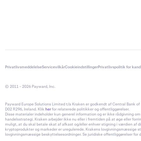
Lånebeløb
bestemmer
indtil låne
Først ska
3
diagrammet
Derefter 
5
Tilgængeli
formulare
indtastet
lånet er u
Derefter 
en varigh
4
oprettelse
indtastet
og kan ænd
en varigh
Privatlivsmeddelelse
Servicevilkår
Cookieindstillinger
Privatlivspolitik for kan
4-timers r
beløb og s
i din hoved
© 2011 - 2026 Payward, Inc.
Årlig rente
Payward Europe Solutions Limited t/a Kraken er godkendt af Central Bank of I
D02 R296, Ireland. Klik
her
for relaterede politikker og offentliggørelser.
Flexline-l
Disse materialer indeholder kun generel information og er ikke rådgivning om inv
timers inte
handelsstrategi. Kraken arbejder ikke nu eller i fremtiden på at øge eller forr
muligt, at du skal betale skat af afkast og/eller enhver stigning i værdien a
kryptoprodukter og markeder er uregulerede. Krakens lovgivningsmæssige status
Portefølj
lovgivningsmæssige beskyttelsesordninger. Se juridiske offentliggørelser for d