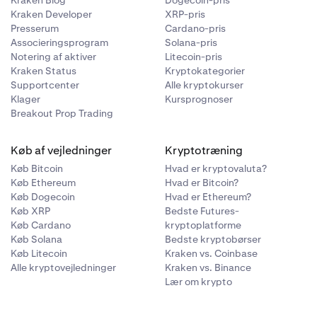
Kraken Blog
Dogecoin-pris
kyderen på
Kraken Developer
XRP-pris
e det direkte i
Presserum
Cardano-pris
Associeringsprogram
Solana-pris
Notering af aktiver
Litecoin-pris
er lån i USDG,
Kraken Status
Kryptokategorier
 selvom
Supportcenter
Alle kryptokurser
 du opretter,
Klager
Kursprognoser
e parametre for
Breakout Prop Trading
Køb af vejledninger
Kryptotræning
Køb Bitcoin
Hvad er kryptovaluta?
Køb Ethereum
Hvad er Bitcoin?
Køb Dogecoin
Hvad er Ethereum?
Køb XRP
Bedste Futures-
ret,
Køb Cardano
kryptoplatforme
t dit lån og
Køb Solana
Bedste kryptobørser
 der ikke er
Køb Litecoin
Kraken vs. Coinbase
et for at
Alle kryptovejledninger
Kraken vs. Binance
Lær om krypto