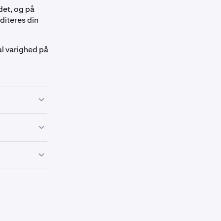
 det, og på
diteres din
al varighed på
k derefter på
er lån i USDG,
 selvom