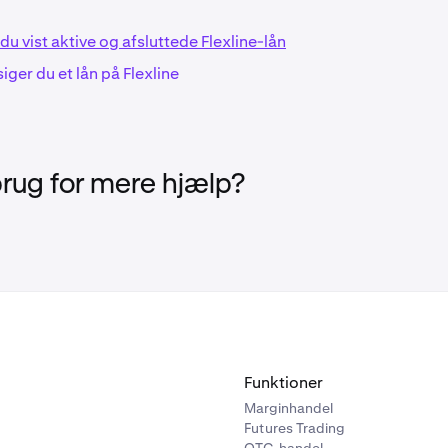
er meget ens for alle valutaer.
du vist aktive og afsluttede Flexline-lån
ger du et lån på Flexline
ave valgt den valuta, du gerne vil låne, vil du blive præsenteret 
am, en ordreformular og et informationspanel i højre side.
brug for mere hjælp?
Funktioner
Marginhandel
Futures Trading