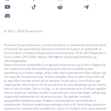
© 2011 - 2026 Payward, Inc.
Payward Europe Solutions Limited t/a Kraken er godkendt af Central Bank
of Ireland. Payward Global Solutions Limited t/a Kraken er godkendt af
Central Bank of Ireland. Registreret kontoradresse: 70 Sir John Rogerson’s
Quay, Dublin, D02 R296, Ireland. Klik
her
for relaterede politikker og
offentliggørelser.
Disse materialer indeholder kun generel information og er ikke rådgivning
om investering eller finansielle produkter eller en anbefaling eller
opfordring til at købe, sælge, stake eller eje kryptoaktiver eller indlade sig
i en specifik handelsstrategi. Kraken arbejder ikke nu eller i fremtiden på
at øge eller forringe prisen på et bestemt kryptoaktiv, som Kraken gør
tilgængeligt. Markederne for kryptoaktiver er uforudsigelige og kan derfor
føre til tab af midler. Det er muligt, at du skal betale skat af afkast og/eller
enhver stigning i værdien af dine kryptoaktiver, og du bør søge uafhængig
rådgivning vedrørende din skattesituation. Der gælder muligvis
geografiske begrænsninger. Nogle kryptoprodukter og markeder er
uregulerede. Krakens lovgivningsmæssige status ift. forskellige produkter
og tjenester varierer efter jurisdiktion, og du vil muligvis ikke være dækket