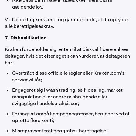
Ikke på anden måde er udelukket i henhold til
gældende lov.
Ved at deltage erklærer og garanterer du, at du opfylder
alle berettigelseskrav.
7. Diskvalifikation
Kraken forbeholder sig retten til at diskvalificere enhver
deltager, hvis det efter eget skøn vurderer, at deltageren
har:
Overtrådt disse officielle regler eller Kraken.com's
servicevilkår;
Engageret sig i wash trading, self-dealing, market
manipulation eller andre misbrugende eller
svigagtige handelspraksisser;
Forsøgt at omgå kampagnegrænser, herunder ved at
oprette flere konti;
Misrepræsenteret geografisk berettigelse;