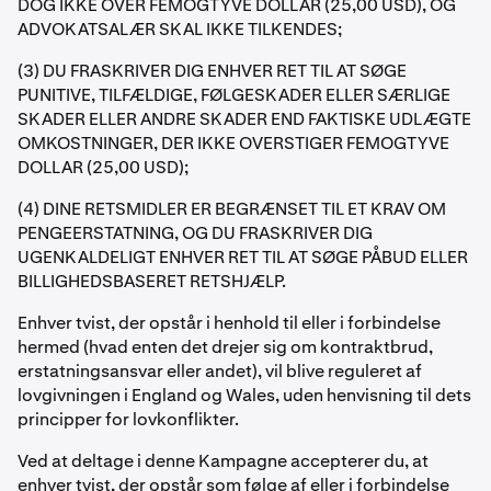
DOG IKKE OVER FEMOGTYVE DOLLAR (25,00 USD), OG
ADVOKATSALÆR SKAL IKKE TILKENDES;
(3) DU FRASKRIVER DIG ENHVER RET TIL AT SØGE
PUNITIVE, TILFÆLDIGE, FØLGESKADER ELLER SÆRLIGE
SKADER ELLER ANDRE SKADER END FAKTISKE UDLÆGTE
OMKOSTNINGER, DER IKKE OVERSTIGER FEMOGTYVE
DOLLAR (25,00 USD);
(4) DINE RETSMIDLER ER BEGRÆNSET TIL ET KRAV OM
PENGEERSTATNING, OG DU FRASKRIVER DIG
UGENKALDELIGT ENHVER RET TIL AT SØGE PÅBUD ELLER
BILLIGHEDSBASERET RETSHJÆLP.
Enhver tvist, der opstår i henhold til eller i forbindelse
hermed (hvad enten det drejer sig om kontraktbrud,
erstatningsansvar eller andet), vil blive reguleret af
lovgivningen i England og Wales, uden henvisning til dets
principper for lovkonflikter.
Ved at deltage i denne Kampagne accepterer du, at
enhver tvist, der opstår som følge af eller i forbindelse