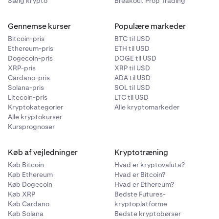
Sælg krypto
Breakout Prop Trading
Gennemse kurser
Populære markeder
Bitcoin-pris
BTC til USD
Ethereum-pris
ETH til USD
Dogecoin-pris
DOGE til USD
XRP-pris
XRP til USD
Cardano-pris
ADA til USD
Solana-pris
SOL til USD
Litecoin-pris
LTC til USD
Kryptokategorier
Alle kryptomarkeder
Alle kryptokurser
Kursprognoser
Køb af vejledninger
Kryptotræning
Køb Bitcoin
Hvad er kryptovaluta?
Køb Ethereum
Hvad er Bitcoin?
Køb Dogecoin
Hvad er Ethereum?
Køb XRP
Bedste Futures-
Køb Cardano
kryptoplatforme
Køb Solana
Bedste kryptobørser