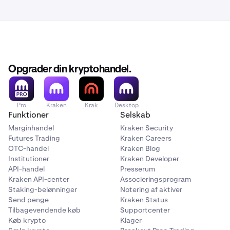
Opgrader din kryptohandel.
Pro
Kraken
Krak
Desktop
Funktioner
Selskab
Marginhandel
Kraken Security
Futures Trading
Kraken Careers
OTC-handel
Kraken Blog
Institutioner
Kraken Developer
API-handel
Presserum
Kraken API-center
Associeringsprogram
Staking-belønninger
Notering af aktiver
Send penge
Kraken Status
Tilbagevendende køb
Supportcenter
Køb krypto
Klager