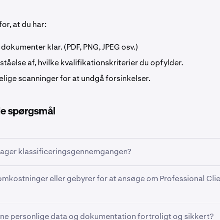
or, at du har:
dokumenter klar. (PDF, PNG, JPEG osv.)
rståelse af, hvilke kvalifikationskriterier du opfylder.
elige scanninger for at undgå forsinkelser.
ede spørgsmål
 tager klassificeringsgennemgangen?
øgninger gennemgås hurtigt, når alle nødvendige dokumenter
omkostninger eller gebyrer for at ansøge om Professional Clie
 er indsendt. Forsinkelser kan opstå, hvis der er behov for y
afklaringer, så sørg for, at dit understøttende materiale er nøj
l typisk modtage en e-mailopdatering, når en endelig beslutni
særskilt gebyr for at anmode om kategorisering som Profession
e personlige data og dokumentation fortroligt og sikkert?