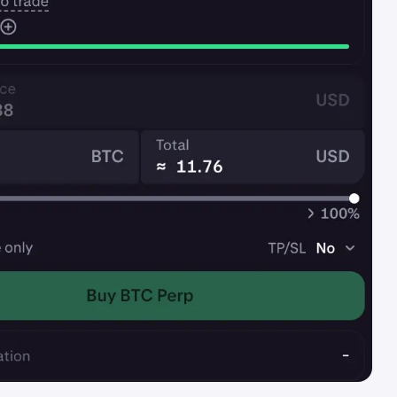
 skal være konsekvente over tid, ikke kun koncentreret i ét kv
el portefølje &gt; €500.000
r en portefølje af financial instruments til en værdi over €50
æller: Cash, stocks, bonds, SIPPs, ISAs.
kke tæller: Property, commodities, direkte crypto.
e dokumenter: Nylige bank- eller investeringsudtog.
nt erhvervserfaring
ejdet mindst 1 år i en finansiel rolle, der kræver kendskab til 
e dokumenter: Brev fra arbejdsgiver, der bekræfter:
le og dine ansvarsområder
aring med leveraged instruments
lseslængde (mindst 1 år)