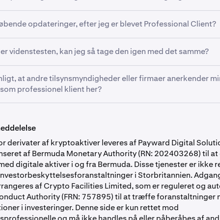
form fees for trading eller withdrawals gælder stadig, men se
 medfører ikke yderligere omkostninger.
 indsendt til kategorisering – såsom financial statements elle
løbende opdateringer, efter jeg er blevet Professional Client?
andles i overensstemmelse med strenge privacy and data pro
ændigheder ændrer sig – f.eks. at du ikke længere opfylder kr
er videnstesten, kan jeg så tage den igen med det samme?
tuation ændrer sig markant, eller du ønsker at blive behandlet 
t for en Professional Client – skal du informere os, så vi kan re
 mindst 24 timer, før du kan tage spørgeskemaet igen.
nligt, at andre tilsynsmyndigheder eller firmaer anerkender mi
g.
 som professionel klient her?
lle ansøgere til at bruge denne tid på at sætte sig ind i egens
omkostningerne ved de finansielle produkter, de agter at hand
tatus hos os overføres ikke automatisk til andre børser eller j
 institution og hvert reguleringsregime har sine egne klassific
meddelelse
vis gentage processen, hvis du søger lignende professionel s
or derivater af kryptoaktiver leveres af Payward Digital Soluti
nseret af Bermuda Monetary Authority (RN: 202403268) til at 
med digitale aktiver i og fra Bermuda. Disse tjenester er ikke r
nvestorbeskyttelsesforanstaltninger i Storbritannien. Adgang 
rrangeres af Crypto Facilities Limited, som er reguleret og aut
onduct Authority (FRN: 757895) til at træffe foranstaltninger
ioner i investeringer. Denne side er kun rettet mod
sprofessionelle og må ikke handles på eller påberåbes af and