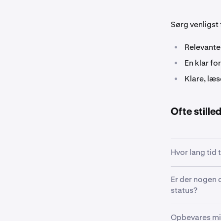
Sørg venligst f
•
Relevante 
•
En klar fo
•
Klare, læs
Ofte still
Hvor lang tid
De fleste ans
Er der nogen 
spørgeskemaet
status?
beviser eller 
komplet. Du vi
Der er ingen 
Opbevares min