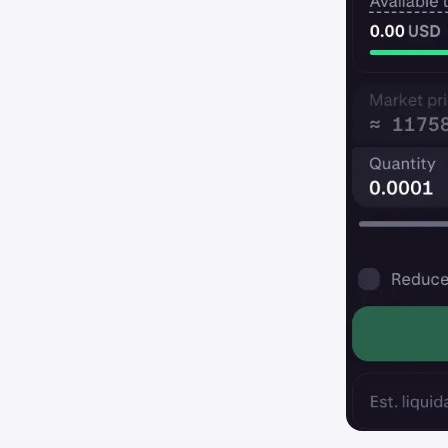
⚠️ Handler
2. Finansi
Du besidde
Hvad der t
Hvad der i
Nødvendig
3. Releva
Du har arb
products.
Nødvendig
- Din rol
- Din erf
- Ansætte