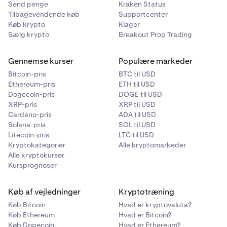
Send penge
Kraken Status
Tilbagevendende køb
Supportcenter
Køb krypto
Klager
Sælg krypto
Breakout Prop Trading
Gennemse kurser
Populære markeder
Bitcoin-pris
BTC til USD
Ethereum-pris
ETH til USD
Dogecoin-pris
DOGE til USD
XRP-pris
XRP til USD
Cardano-pris
ADA til USD
Solana-pris
SOL til USD
Litecoin-pris
LTC til USD
Kryptokategorier
Alle kryptomarkeder
Alle kryptokurser
Kursprognoser
Køb af vejledninger
Kryptotræning
Køb Bitcoin
Hvad er kryptovaluta?
Køb Ethereum
Hvad er Bitcoin?
Køb Dogecoin
Hvad er Ethereum?