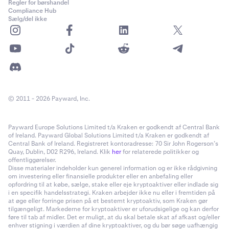
Regler for børshandel
Compliance Hub
Sælg/del ikke
© 2011 - 2026 Payward, Inc.
Payward Europe Solutions Limited t/a Kraken er godkendt af Central Bank
of Ireland. Payward Global Solutions Limited t/a Kraken er godkendt af
Central Bank of Ireland. Registreret kontoradresse: 70 Sir John Rogerson’s
Quay, Dublin, D02 R296, Ireland. Klik
her
for relaterede politikker og
offentliggørelser.
Disse materialer indeholder kun generel information og er ikke rådgivning
om investering eller finansielle produkter eller en anbefaling eller
opfordring til at købe, sælge, stake eller eje kryptoaktiver eller indlade sig
i en specifik handelsstrategi. Kraken arbejder ikke nu eller i fremtiden på
at øge eller forringe prisen på et bestemt kryptoaktiv, som Kraken gør
tilgængeligt. Markederne for kryptoaktiver er uforudsigelige og kan derfor
føre til tab af midler. Det er muligt, at du skal betale skat af afkast og/eller
enhver stigning i værdien af dine kryptoaktiver, og du bør søge uafhængig