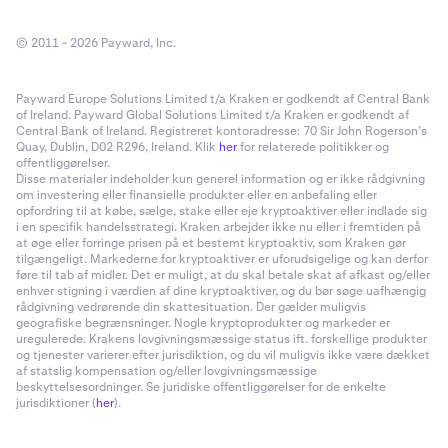
overføre til.
Da flere tegnebøger kan tilføjes til
Beholder, kan du vælge, hvilken der modtager
© 2011 - 2026 Payward, Inc.
kryptoen fra din Kraken-konto.
Payward Europe Solutions Limited t/a Kraken er godkendt af Central Bank
of Ireland. Payward Global Solutions Limited t/a Kraken er godkendt af
Central Bank of Ireland. Registreret kontoradresse: 70 Sir John Rogerson’s
Quay, Dublin, D02 R296, Ireland. Klik
her
for relaterede politikker og
offentliggørelser.
Disse materialer indeholder kun generel information og er ikke rådgivning
om investering eller finansielle produkter eller en anbefaling eller
opfordring til at købe, sælge, stake eller eje kryptoaktiver eller indlade sig
i en specifik handelsstrategi. Kraken arbejder ikke nu eller i fremtiden på
at øge eller forringe prisen på et bestemt kryptoaktiv, som Kraken gør
tilgængeligt. Markederne for kryptoaktiver er uforudsigelige og kan derfor
føre til tab af midler. Det er muligt, at du skal betale skat af afkast og/eller
enhver stigning i værdien af dine kryptoaktiver, og du bør søge uafhængig
rådgivning vedrørende din skattesituation. Der gælder muligvis
geografiske begrænsninger. Nogle kryptoprodukter og markeder er
uregulerede. Krakens lovgivningsmæssige status ift. forskellige produkter
og tjenester varierer efter jurisdiktion, og du vil muligvis ikke være dækket
af statslig kompensation og/eller lovgivningsmæssige
beskyttelsesordninger. Se juridiske offentliggørelser for de enkelte
jurisdiktioner (
her
).