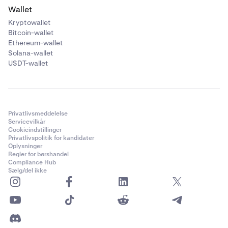
Wallet
Kryptowallet
Bitcoin-wallet
Ethereum-wallet
Solana-wallet
Indtast det beløb af aktivet, du ønsker at overføre,
5
USDT-wallet
eller brug skyderen
til at vælge en specifik
procentdel af din fulde tilgængelige saldo.
Privatlivsmeddelelse
Servicevilkår
Cookieindstillinger
Privatlivspolitik for kandidater
Oplysninger
Regler for børshandel
Compliance Hub
Sælg/del ikke
Hvis relevant,
vælg den tegnebog, du ønsker at
6