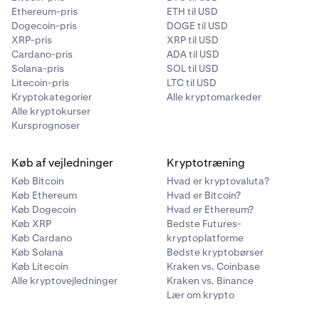
Dette vil vise din EVM-tegnebogsadresse, men du
2
Ethereum-pris
ETH til USD
kan også skifte til din Solana-adresse ved hjælp af
Dogecoin-pris
DOGE til USD
skiftefunktionen øverst.
XRP-pris
XRP til USD
Cardano-pris
ADA til USD
Solana-pris
SOL til USD
Litecoin-pris
LTC til USD
Kryptokategorier
Alle kryptomarkeder
Alle kryptokurser
Kursprognoser
Køb af vejledninger
Kryptotræning
Køb Bitcoin
Hvad er kryptovaluta?
Køb Ethereum
Hvad er Bitcoin?
Køb Dogecoin
Hvad er Ethereum?
Vælg det kvalificerede aktiv
, du ønsker at overføre.
4
Køb XRP
Bedste Futures-
Køb Cardano
kryptoplatforme
Køb Solana
Bedste kryptobørser
Køb Litecoin
Kraken vs. Coinbase
Alle kryptovejledninger
Kraken vs. Binance
Lær om krypto