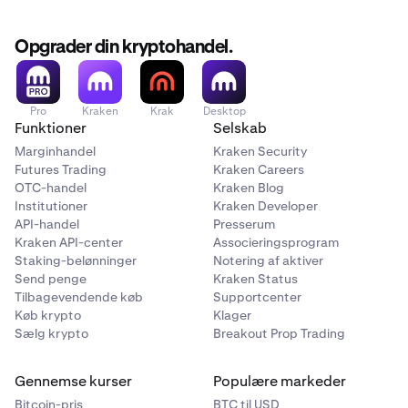
højre hjørne eller
sidepanelet
til at vælge
Modtag fra
en anden tegnebog.
Opgrader din kryptohandel.
Pro
Kraken
Krak
Desktop
Funktioner
Selskab
Marginhandel
Kraken Security
Futures Trading
Kraken Careers
OTC-handel
Kraken Blog
Institutioner
Kraken Developer
API-handel
Presserum
Kraken API-center
Associeringsprogram
Staking-belønninger
Notering af aktiver
Send penge
Kraken Status
Gå til
Portefølje
-siden i Beholder.
2
Tilbagevendende køb
Supportcenter
Når din Kraken-konto er forbundet, skal du klikke på
3
Køb krypto
Klager
knappen
Overfør fra Kraken
.
Sælg krypto
Breakout Prop Trading
Gennemse kurser
Populære markeder
Bitcoin-pris
BTC til USD