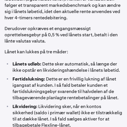
følger et transparent markedsbenchmark og kan ændre
sig i lånets løbetid, idet den aktuelle rente anvendes ved
hver 4-timers rentedebitering.
Derudover opkræves et engangsmæssigt
oprettelsesgebyr på 0,5 % ved lånets start, betalt i den
lånte valutas valuta.
Lånet kan lukkes på tre måder:
•
Lånets udløb:
Dette sker automatisk, så længe der
ikke opstår en likvideringshændelse i lånets løbetid.
•
Førtidslukning:
Dette er en frivillig lukning af lånet
igangsat af kunden. I så fald betaler kunden et
førtidslukningsgebyr svarende til halvdelen af de
tilbageværende planlagte rentebetalinger på lånet.
•
Likvidering:
Likvidering sker, når en kontos
sikkerhed (saldo i primær wallet) ikke er tilstrækkelig
til at dække lånet. I så fald sælges aktiver for at
tilbagebetale Flexline-lånet.