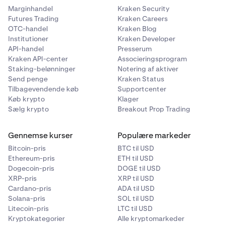
hans konto. Han har imidlertid ikke længere
USDG
som
Marginhandel
Kraken Security
følge af udbetalings- og handelsaktivitet. Derfor
Futures Trading
Kraken Careers
konverteres nogle af hans øvrige sikkerhedsaktiver
OTC-handel
Kraken Blog
automatisk til USDG for at lette tilbagebetalingen af
Institutioner
Kraken Developer
lånet.
API-handel
Presserum
Kraken API-center
Associeringsprogram
Staking-belønninger
Notering af aktiver
Send penge
Kraken Status
Tilbagevendende køb
Supportcenter
Køb krypto
Klager
Sælg krypto
Breakout Prop Trading
Gennemse kurser
Populære markeder
Bitcoin-pris
BTC til USD
Ethereum-pris
ETH til USD
Dogecoin-pris
DOGE til USD
XRP-pris
XRP til USD
Cardano-pris
ADA til USD
Solana-pris
SOL til USD
Litecoin-pris
LTC til USD
Kryptokategorier
Alle kryptomarkeder