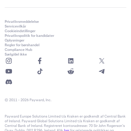
Privatlivsmeddelelse
Servicevilkår
Cookieindstillinger
Privatlivspolitik for kandidater
Oplysninger
Regler for børshandel
Compliance Hub
Sælg/del ikke
© 2011 - 2026 Payward, Inc.
Payward Europe Solutions Limited t/a Kraken er godkendt af Central Bank
of Ireland. Payward Global Solutions Limited t/a Kraken er godkendt af
Central Bank of Ireland. Registreret kontoradresse: 70 Sir John Rogerson’s
Quay, Dublin, D02 R296, Ireland. Klik
her
for relaterede politikker og