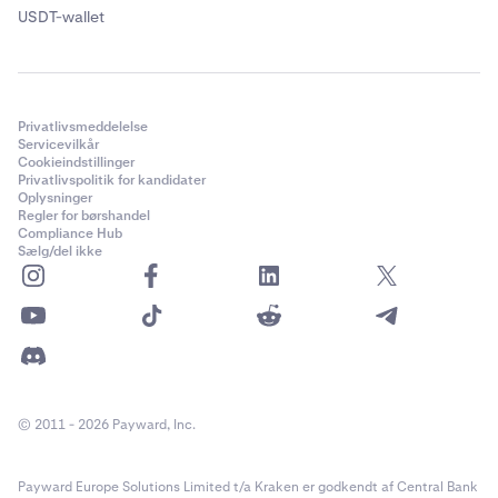
USDT-wallet
Privatlivsmeddelelse
Servicevilkår
Cookieindstillinger
Privatlivspolitik for kandidater
Oplysninger
Efter lukning vil du blive ført tilbage til Kraksens
Regler for børshandel
hovedside. Wallet-saldi vil ikke længere blive vist på din
Compliance Hub
konto.
Sælg/del ikke
© 2011 - 2026 Payward, Inc.
Payward Europe Solutions Limited t/a Kraken er godkendt af Central Bank