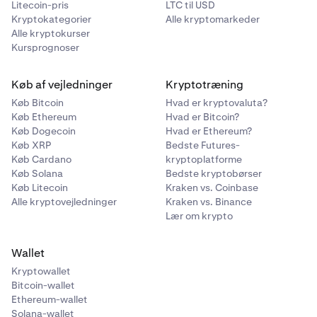
udklipsholder.
Litecoin-pris
LTC til USD
Kryptokategorier
Alle kryptomarkeder
Alle kryptokurser
En nedtællingstimer viser, hvor længe den private
Kursprognoser
nøgle vil være synlig (op til 24 timer).
Marker afkrydsningsfeltet
, der bekræfter, at du har
10
Køb af vejledninger
Kryptotræning
skrevet din private nøgle ned. Klik derefter på
Luk.
Gennemfør trinnet med tofaktorautentificering
7
Køb Bitcoin
Hvad er kryptovaluta?
(2FA).
Køb Ethereum
Hvad er Bitcoin?
Køb Dogecoin
Hvad er Ethereum?
Din private nøgle vil blive vist på skærmen. Skriv den
8
Køb XRP
Bedste Futures-
ned, og opbevar den et sikkert sted. Du kan også
Køb Cardano
kryptoplatforme
bruge knappen Kopier til at kopiere den til din
Køb Solana
Bedste kryptobørser
udklipsholder.
Køb Litecoin
Kraken vs. Coinbase
Alle kryptovejledninger
Kraken vs. Binance
Lær om krypto
En nedtællingstimer viser, hvor længe den private
nøgle vil være synlig (op til 24 timer).
Wallet
Marker afkrydsningsfeltet
, der bekræfter, at du har
9
Kryptowallet
skrevet din private nøgle ned. Klik derefter på
Luk.
Bitcoin-wallet
Ethereum-wallet
Solana-wallet