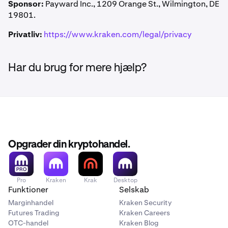
enhver tid. Manglende håndhævelse af en bestemmelse
Sponsor:
Payward Inc., 1209 Orange St., Wilmington, DE
KFEE udligner automatisk Futures trading-gebyrer på
faktiske ud-af-lommen-omkostninger (op til 25 $).
udgør ikke et afkald. Ugyldige eller uigennemførlige
19801.
Kraken Pro. Intet handelsvolumen eller indskud er
Kraken kan søge billighedsretlig lettelse ved enhver
bestemmelser vil blive begrænset eller fjernet, så resten
påkrævet for at modtage kreditten.
kompetent domstol.
Privatliv:
https://www.kraken.com/legal/privacy
forbliver i kraft.
Har du brug for mere hjælp?
Opgrader din kryptohandel.
Pro
Kraken
Krak
Desktop
Funktioner
Selskab
Marginhandel
Kraken Security
Futures Trading
Kraken Careers
OTC-handel
Kraken Blog