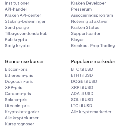
Institutioner
Kraken Developer
API-handel
Presserum
Kraken API-center
Associeringsprogram
Staking-belønninger
Notering af aktiver
Send penge
Kraken Status
Tilbagevendende køb
Supportcenter
Køb krypto
Klager
Sælg krypto
Breakout Prop Trading
Gennemse kurser
Populære markeder
Bitcoin-pris
BTC til USD
Ethereum-pris
ETH til USD
Dogecoin-pris
DOGE til USD
XRP-pris
XRP til USD
Cardano-pris
ADA til USD
Solana-pris
SOL til USD
Litecoin-pris
LTC til USD
Kryptokategorier
Alle kryptomarkeder
Alle kryptokurser
Kursprognoser