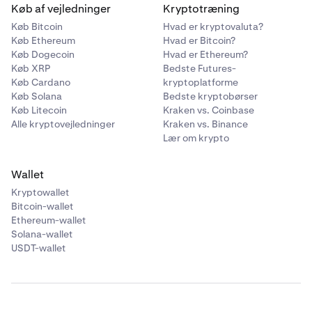
Køb af vejledninger
Kryptotræning
Køb Bitcoin
Hvad er kryptovaluta?
Køb Ethereum
Hvad er Bitcoin?
Køb Dogecoin
Hvad er Ethereum?
Køb XRP
Bedste Futures-
Køb Cardano
kryptoplatforme
Køb Solana
Bedste kryptobørser
Køb Litecoin
Kraken vs. Coinbase
Alle kryptovejledninger
Kraken vs. Binance
Lær om krypto
Wallet
Kryptowallet
Bitcoin-wallet
Ethereum-wallet
Solana-wallet
USDT-wallet