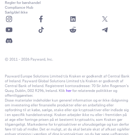
Regler for børshandel
Compliance Hub
Sælg/del ikke
© 2011 - 2026 Payward, Inc.
Payward Europe Solutions Limited t/a Kraken er godkendt af Central Bank
of Ireland. Payward Global Solutions Limited t/a Kraken er godkendt af
Central Bank of Ireland. Registreret kontoradresse: 70 Sir John Rogerson’s
Quay, Dublin, D02 R296, Ireland. Klik
her
for relaterede politikker og
offentliggørelser.
Disse materialer indeholder kun generel information og er ikke rådgivning
om investering eller finansielle produkter eller en anbefaling eller
opfordring til at købe, sælge, stake eller eje kryptoaktiver eller indlade sig
i en specifik handelsstrategi. Kraken arbejder ikke nu eller i fremtiden på
at øge eller forringe prisen på et bestemt kryptoaktiv, som Kraken gør
tilgængeligt. Markederne for kryptoaktiver er uforudsigelige og kan derfor
føre til tab af midler. Det er muligt, at du skal betale skat af afkast og/eller
enhver stigning i værdien af dine kryptoaktiver, og du bør søge uafhængig