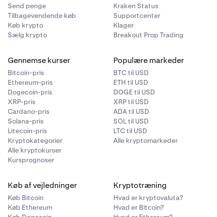
aktiveret, kan du downloade.
kø
.
Behandlingen af eksportanmodninger kan tage
Send penge
Kraken Status
alt fra et par minutter til op til en uge.
Tilbagevendende køb
Supportcenter
Køb krypto
Klager
Eksporter er tilgængelige i
14 dage.
Download din eksport: Når du ser downloadikonet
7
Sælg krypto
Breakout Prop Trading
aktiveret, kan du downloade.
Gennemse kurser
Populære markeder
Eksporter er tilgængelige i
14 dage.
Bitcoin-pris
BTC til USD
Ethereum-pris
ETH til USD
Dogecoin-pris
DOGE til USD
XRP-pris
XRP til USD
Cardano-pris
ADA til USD
Solana-pris
SOL til USD
Litecoin-pris
LTC til USD
Kryptokategorier
Alle kryptomarkeder
Alle kryptokurser
Kursprognoser
Køb af vejledninger
Kryptotræning
Køb Bitcoin
Hvad er kryptovaluta?
Køb Ethereum
Hvad er Bitcoin?