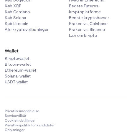
Køb Dogecoin
Hvad er Ethereum?
Køb XRP
Bedste Futures-
Køb Cardano
kryptoplatforme
Køb Solana
Bedste kryptobørser
Køb Litecoin
Kraken vs. Coinbase
Alle kryptovejledninger
Kraken vs. Binance
Lær om krypto
Wallet
Kryptowallet
Bitcoin-wallet
Ethereum-wallet
Solana-wallet
USDT-wallet
Privatlivsmeddelelse
Servicevilkår
Cookieindstillinger
Privatlivspolitik for kandidater
Oplysninger