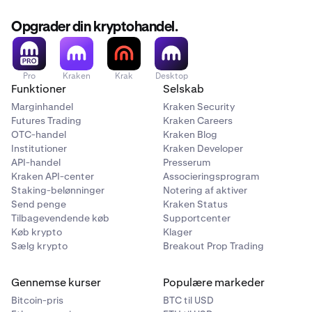
Opgrader din kryptohandel.
Pro
Kraken
Krak
Desktop
Funktioner
Selskab
Marginhandel
Kraken Security
Futures Trading
Kraken Careers
OTC-handel
Kraken Blog
Institutioner
Kraken Developer
API-handel
Presserum
Kraken API-center
Associeringsprogram
Staking-belønninger
Notering af aktiver
Send penge
Kraken Status
Tilbagevendende køb
Supportcenter
Køb krypto
Klager
Sælg krypto
Breakout Prop Trading
Gennemse kurser
Populære markeder
Bitcoin-pris
BTC til USD