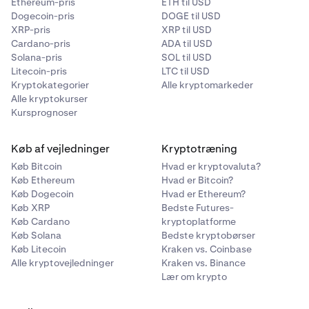
Ethereum-pris
ETH til USD
Dogecoin-pris
DOGE til USD
XRP-pris
XRP til USD
Cardano-pris
ADA til USD
Solana-pris
SOL til USD
Litecoin-pris
LTC til USD
Kryptokategorier
Alle kryptomarkeder
Alle kryptokurser
Kursprognoser
Køb af vejledninger
Kryptotræning
Køb Bitcoin
Hvad er kryptovaluta?
Køb Ethereum
Hvad er Bitcoin?
Køb Dogecoin
Hvad er Ethereum?
Køb XRP
Bedste Futures-
Køb Cardano
kryptoplatforme
Køb Solana
Bedste kryptobørser
Køb Litecoin
Kraken vs. Coinbase
Alle kryptovejledninger
Kraken vs. Binance
Lær om krypto