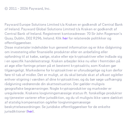
© 2011 - 2026 Payward, Inc.
Payward Europe Solutions Limited t/a Kraken er godkendt af Central Bank
of Ireland. Payward Global Solutions Limited t/a Kraken er godkendt af
Central Bank of Ireland. Registreret kontoradresse: 70 Sir John Rogerson’s
Quay, Dublin, D02 R296, Ireland. Klik
her
for relaterede politikker og
offentliggørelser.
Disse materialer indeholder kun generel information og er ikke rådgivning
om investering eller finansielle produkter eller en anbefaling eller
opfordring til at købe, sælge, stake eller eje kryptoaktiver eller indlade sig
i en specifik handelsstrategi. Kraken arbejder ikke nu eller i fremtiden på
at øge eller forringe prisen på et bestemt kryptoaktiv, som Kraken gør
tilgængeligt. Markederne for kryptoaktiver er uforudsigelige og kan derfor
føre til tab af midler. Det er muligt, at du skal betale skat af afkast og/eller
enhver stigning i værdien af dine kryptoaktiver, og du bør søge uafhængig
rådgivning vedrørende din skattesituation. Der gælder muligvis
geografiske begrænsninger. Nogle kryptoprodukter og markeder er
uregulerede. Krakens lovgivningsmæssige status ift. forskellige produkter
og tjenester varierer efter jurisdiktion, og du vil muligvis ikke være dækket
af statslig kompensation og/eller lovgivningsmæssige
beskyttelsesordninger. Se juridiske offentliggørelser for de enkelte
jurisdiktioner (
her
).