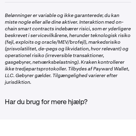
ikke er tilgængelig
.
Indbetalinger eller udbetalinger over
•
Sørg for, at din konto er
verificeret
.
sikkerhedstærsklen kræver tofaktorgodkendelse (2FA).
Belønninger er variable og ikke garanterede; du kan
•
Sørg for, at din Kraken, Kraken Pro eller Krak app er
Indtast din 2FA-kode, adgangsnøgle eller
miste nogle eller alle dine aktiver. Interaktion med on-
opdateret til den seneste version.
sikkerhedsnøgle for at fortsætte.
chain smart contracts indebærer risici, som er yderligere
beskrevet i servicevilkårene, herunder teknologisk risiko
(fejl, exploits og oracle/MEV/brofejl), markedsrisiko
(prisvolatilitet, de-pegs og likvidation, hvor relevant) og
operationel risiko (irreversible transaktioner,
gasgebyrer, netværksbelastning). Kraken kontrollerer
ikke tredjepartsprotokoller. Tilbydes af Payward Wallet,
LLC. Gebyrer gælder. Tilgængelighed varierer efter
jurisdiktion.
Har du brug for mere hjælp?