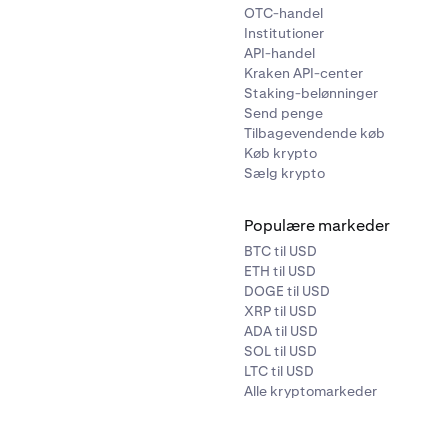
OTC-handel
Institutioner
API-handel
Kraken API-center
Staking-belønninger
Send penge
Tilbagevendende køb
Køb krypto
Sælg krypto
Populære markeder
BTC til USD
ETH til USD
DOGE til USD
XRP til USD
ADA til USD
SOL til USD
LTC til USD
Alle kryptomarkeder