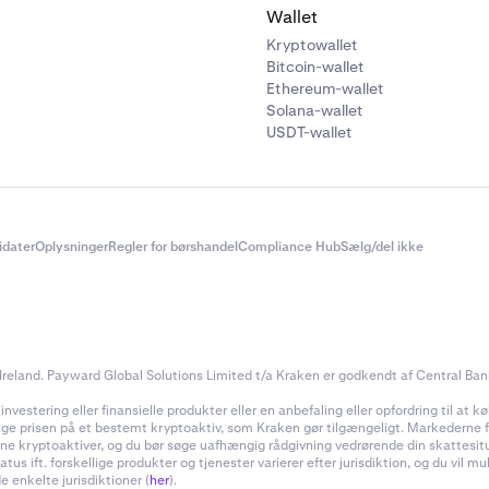
Wallet
Kryptowallet
Bitcoin-wallet
Ethereum-wallet
Solana-wallet
USDT-wallet
didater
Oplysninger
Regler for børshandel
Compliance Hub
Sælg/del ikke
reland. Payward Global Solutions Limited t/a Kraken er godkendt af Central Bank 
estering eller finansielle produkter eller en anbefaling eller opfordring til at køb
inge prisen på et bestemt kryptoaktiv, som Kraken gør tilgængeligt. Markederne for
f dine kryptoaktiver, og du bør søge uafhængig rådgivning vedrørende din skattes
 ift. forskellige produkter og tjenester varierer efter jurisdiktion, og du vil m
e enkelte jurisdiktioner (
her
).