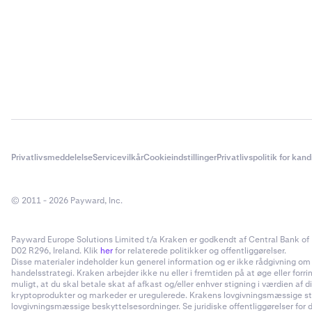
Privatlivsmeddelelse
Servicevilkår
Cookieindstillinger
Privatlivspolitik for kan
© 2011 - 2026 Payward, Inc.
Payward Europe Solutions Limited t/a Kraken er godkendt af Central Bank of I
D02 R296, Ireland. Klik
her
for relaterede politikker og offentliggørelser.
Disse materialer indeholder kun generel information og er ikke rådgivning om inv
handelsstrategi. Kraken arbejder ikke nu eller i fremtiden på at øge eller forr
muligt, at du skal betale skat af afkast og/eller enhver stigning i værdien a
kryptoprodukter og markeder er uregulerede. Krakens lovgivningsmæssige status
lovgivningsmæssige beskyttelsesordninger. Se juridiske offentliggørelser for d