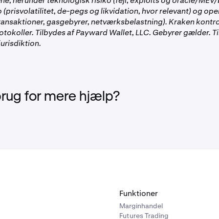
ne, herunder teknologisk risiko (fejl, exploits og oracle/MEV/b
(prisvolatilitet, de-pegs og likvidation, hvor relevant) og ope
transaktioner, gasgebyrer, netværksbelastning). Kraken kontro
otokoller. Tilbydes af Payward Wallet, LLC. Gebyrer gælder. 
jurisdiktion.
brug for mere hjælp?
Funktioner
Marginhandel
Futures Trading