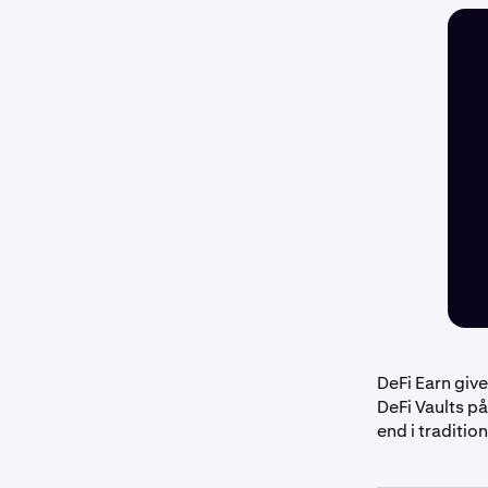
DeFi Earn give
DeFi Vaults p
end i traditio