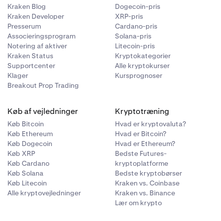
Kraken Blog
Dogecoin-pris
Kraken Developer
XRP-pris
Presserum
Cardano-pris
Associeringsprogram
Solana-pris
Notering af aktiver
Litecoin-pris
Kraken Status
Kryptokategorier
Supportcenter
Alle kryptokurser
Klager
Kursprognoser
Breakout Prop Trading
Køb af vejledninger
Kryptotræning
Køb Bitcoin
Hvad er kryptovaluta?
Køb Ethereum
Hvad er Bitcoin?
Køb Dogecoin
Hvad er Ethereum?
Køb XRP
Bedste Futures-
Køb Cardano
kryptoplatforme
Køb Solana
Bedste kryptobørser
Køb Litecoin
Kraken vs. Coinbase
Alle kryptovejledninger
Kraken vs. Binance
Lær om krypto