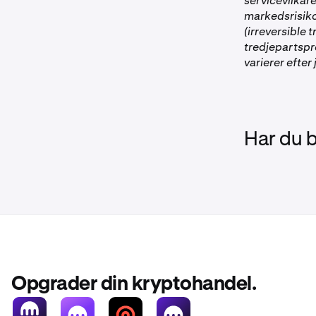
servicevilkåre
markedsrisiko 
(irreversible 
tredjepartspr
varierer efter 
Har du 
Opgrader din kryptohandel.