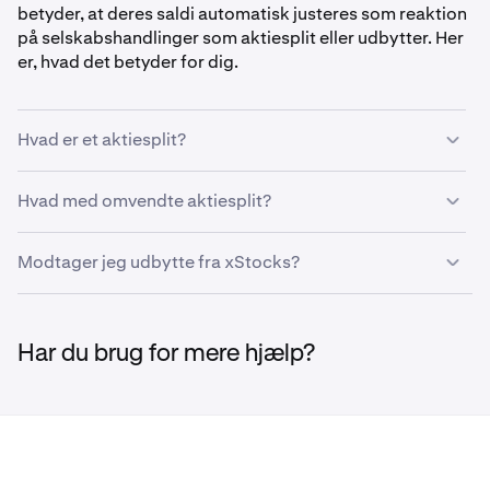
betyder, at deres saldi automatisk justeres som reaktion
på selskabshandlinger som aktiesplit eller udbytter. Her
er, hvad det betyder for dig.
Hvad er et aktiesplit?
Et aktiesplit øger antallet af aktier i omløb, men sænker
Hvad med omvendte aktiesplit?
prisen pr. aktie proportionalt. For eksempel, hvis Apple
(AAPL) annoncerer et 4-til-1 aktiesplit, bliver én AAPLx-
Et omvendt aktiesplit reducerer antallet af aktier, men
Modtager jeg udbytte fra xStocks?
aktie til fire, hver til en fjerdedel af den oprindelige pris.
øger deres pris. Din samlede dollarværdi forbliver
uændret.
Udbytteudbetalinger vil automatisk blive geninvesteret i
flere af den samme token. I stedet for at modtage et
Har du brug for mere hjælp?
kontant udbytte vil din xStocks-saldo stige for at
afspejle udbyttet.
Hvad dette betyder for dig: