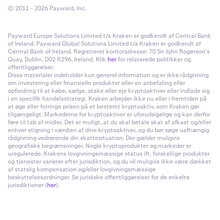
© 2011 - 2026 Payward, Inc.
Payward Europe Solutions Limited t/a Kraken er godkendt af Central Bank
of Ireland. Payward Global Solutions Limited t/a Kraken er godkendt af
Central Bank of Ireland. Registreret kontoradresse: 70 Sir John Rogerson’s
Quay, Dublin, D02 R296, Ireland. Klik
her
for relaterede politikker og
offentliggørelser.
Disse materialer indeholder kun generel information og er ikke rådgivning
om investering eller finansielle produkter eller en anbefaling eller
opfordring til at købe, sælge, stake eller eje kryptoaktiver eller indlade sig
i en specifik handelsstrategi. Kraken arbejder ikke nu eller i fremtiden på
at øge eller forringe prisen på et bestemt kryptoaktiv, som Kraken gør
tilgængeligt. Markederne for kryptoaktiver er uforudsigelige og kan derfor
føre til tab af midler. Det er muligt, at du skal betale skat af afkast og/eller
enhver stigning i værdien af dine kryptoaktiver, og du bør søge uafhængig
rådgivning vedrørende din skattesituation. Der gælder muligvis
geografiske begrænsninger. Nogle kryptoprodukter og markeder er
uregulerede. Krakens lovgivningsmæssige status ift. forskellige produkter
og tjenester varierer efter jurisdiktion, og du vil muligvis ikke være dækket
af statslig kompensation og/eller lovgivningsmæssige
beskyttelsesordninger. Se juridiske offentliggørelser for de enkelte
jurisdiktioner (
her
).