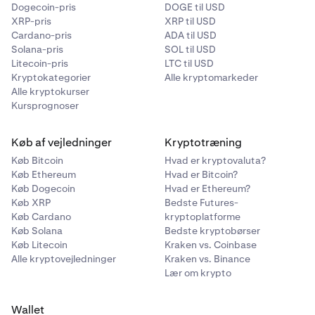
Dogecoin-pris
DOGE til USD
XRP-pris
XRP til USD
Cardano-pris
ADA til USD
Solana-pris
SOL til USD
Litecoin-pris
LTC til USD
Kryptokategorier
Alle kryptomarkeder
Alle kryptokurser
Kursprognoser
Køb af vejledninger
Kryptotræning
Køb Bitcoin
Hvad er kryptovaluta?
Køb Ethereum
Hvad er Bitcoin?
Køb Dogecoin
Hvad er Ethereum?
Køb XRP
Bedste Futures-
Køb Cardano
kryptoplatforme
Køb Solana
Bedste kryptobørser
Køb Litecoin
Kraken vs. Coinbase
Alle kryptovejledninger
Kraken vs. Binance
Lær om krypto
Wallet