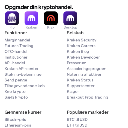
•
Du modtager ikke en kontant indbetaling.
Opgrader din kryptohandel.
•
Du får mere eksponering mod aktien. Din
tokeniserede saldo stiger for at afspejle udbyttet,
ligesom hvis du automatisk geninvesterede det.
Pro
Kraken
Krak
Desktop
Funktioner
Selskab
Marginhandel
Kraken Security
Futures Trading
Kraken Careers
OTC-handel
Kraken Blog
Institutioner
Kraken Developer
API-handel
Presserum
Kraken API-center
Associeringsprogram
Staking-belønninger
Notering af aktiver
Send penge
Kraken Status
Tilbagevendende køb
Supportcenter
Køb krypto
Klager
Sælg krypto
Breakout Prop Trading
Gennemse kurser
Populære markeder
Bitcoin-pris
BTC til USD
Ethereum-pris
ETH til USD